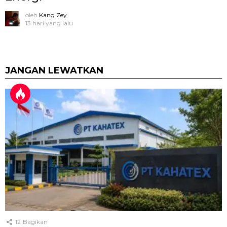
oleh
Kang Zey
13 hari yang lalu
JANGAN LEWATKAN
12
Bagikan