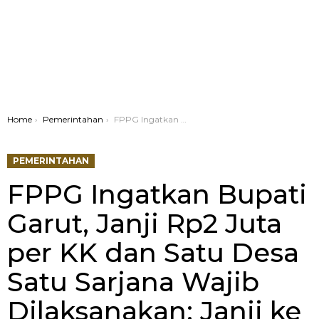
You are here:
Home
Pemerintahan
FPPG Ingatkan Bupati Garut, Janji Rp2 Juta per KK dan Satu Desa Satu Sarjana Wajib Dilaksanakan: Janji ke Rakyat Itu Janji Moral dan Integritas Pemimpin
PEMERINTAHAN
FPPG Ingatkan Bupati
Garut, Janji Rp2 Juta
per KK dan Satu Desa
Satu Sarjana Wajib
Dilaksanakan: Janji ke