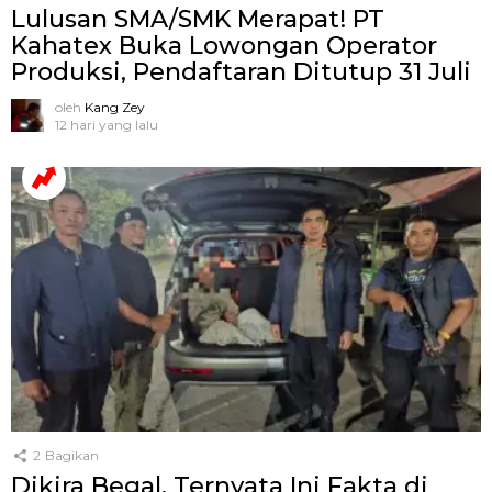
Lulusan SMA/SMK Merapat! PT
Kahatex Buka Lowongan Operator
Produksi, Pendaftaran Ditutup 31 Juli
oleh
Kang Zey
12 hari yang lalu
2
Bagikan
Dikira Begal, Ternyata Ini Fakta di