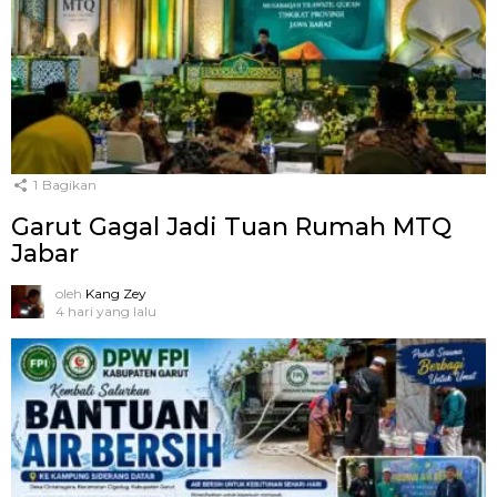
1
Bagikan
Garut Gagal Jadi Tuan Rumah MTQ
Jabar
oleh
Kang Zey
4 hari yang lalu