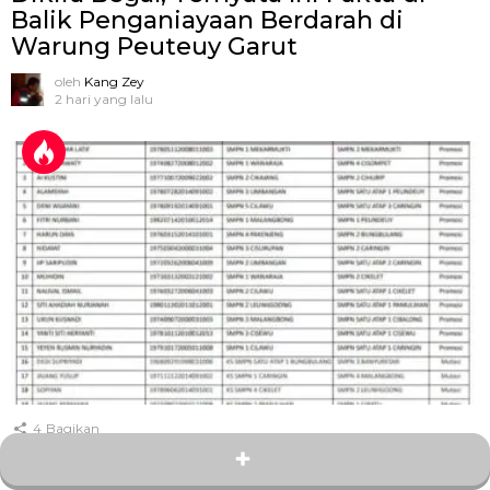
Balik Penganiayaan Berdarah di
Warung Peuteuy Garut
oleh
Kang Zey
2 hari yang lalu
4
Bagikan
Rotasi dan Promosi Kepala SMP
Negeri di Garut Bergulir, Ini Daftar