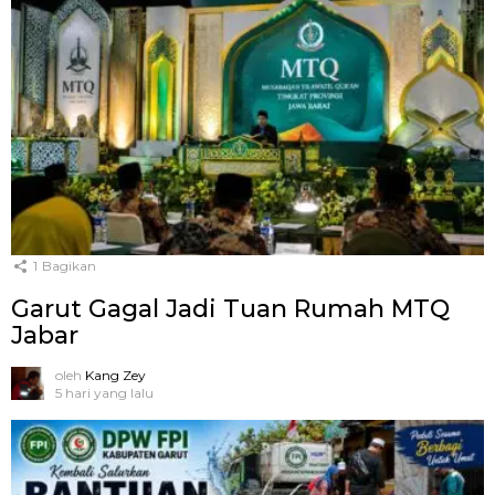
1
Bagikan
Garut Gagal Jadi Tuan Rumah MTQ
Jabar
oleh
Kang Zey
5 hari yang lalu