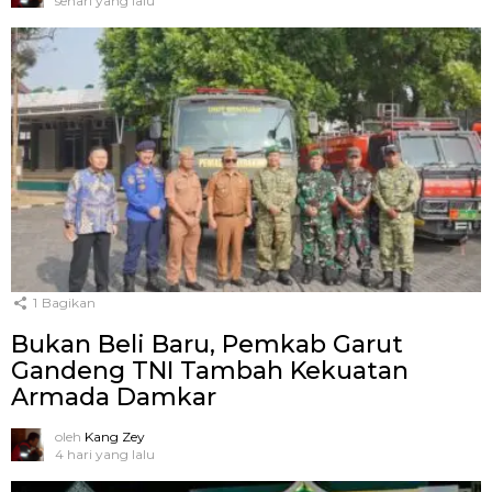
sehari yang lalu
1
Bagikan
Bukan Beli Baru, Pemkab Garut
Gandeng TNI Tambah Kekuatan
Armada Damkar
oleh
Kang Zey
4 hari yang lalu