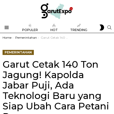
SWIT
S
POPULER
HOT
TRENDING
SKIN
Menu
You are here:
Home
Pemerintahan
Garut Cetak 140 Ton Jagung! Kapolda Jabar Puji, Ada Teknologi Baru yang Siap Ubah Cara Petani Panen
PEMERINTAHAN
Garut Cetak 140 Ton
Jagung! Kapolda
Jabar Puji, Ada
Teknologi Baru yang
Siap Ubah Cara Petani