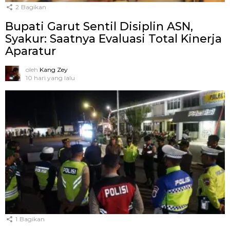
2
Bagikan
Bupati Garut Sentil Disiplin ASN,
Syakur: Saatnya Evaluasi Total Kinerja
Aparatur
oleh
Kang Zey
10 hari yang lalu
1
Bagikan