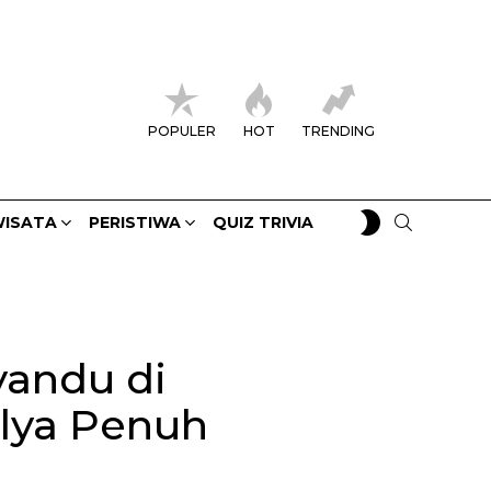
POPULER
HOT
TRENDING
SWITCH
SEARCH
ISATA
PERISTIWA
QUIZ TRIVIA
SKIN
yandu di
lya Penuh