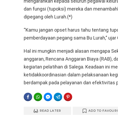
mengarahkan kepada seluruh pegawai kelu
dan fungsi (tupoksi) mereka dan menamba
dipegang oleh Lurah.(*)
“Kamu jangan opset harus tahu tentang tupo
pemberdayaan pegang sama Bu Lurah,” ujar
Hal ini mungkin menjadi alasan mengapa Sek
anggaran, Rencana Anggaran Biaya (RAB), d
kegiatan pelatihan di Salega. Keadaan ini m
ketidakkoordinasian dalam pelaksanaan kegi
berdampak pada pelayanan dan efektivitas p
FACEBOOK
WHATSAPP
FACEBOOK MESSENGER
TELEGRAM
PINTEREST
READ LATER
ADD TO FAVOUR