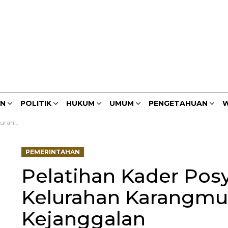
AN
POLITIK
HUKUM
UMUM
PENGETAHUAN
W
janggalan
PEMERINTAHAN
Pelatihan Kader Pos
Kelurahan Karangmu
Kejanggalan