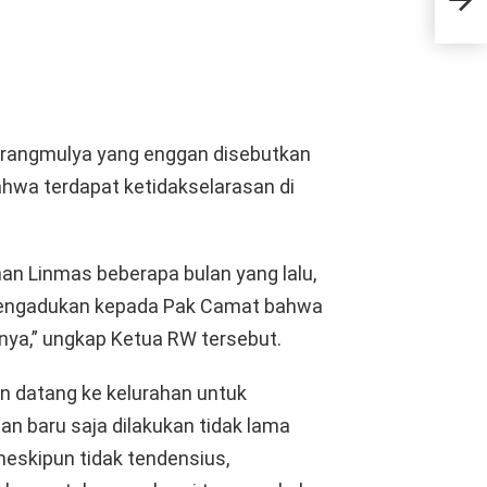
Tar
Karangmulya yang enggan disebutkan
wa terdapat ketidakselarasan di
an Linmas beberapa bulan yang lalu,
mengadukan kepada Pak Camat bahwa
nnya,” ungkap Ketua RW tersebut.
an datang ke kelurahan untuk
 baru saja dilakukan tidak lama
eskipun tidak tendensius,