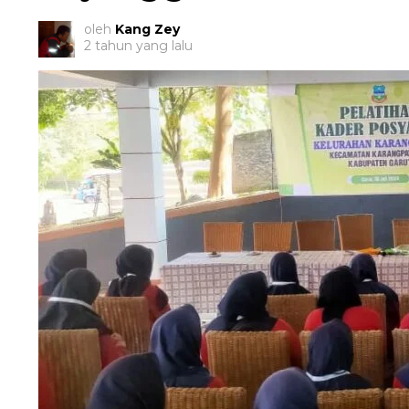
oleh
Kang Zey
2 tahun yang lalu