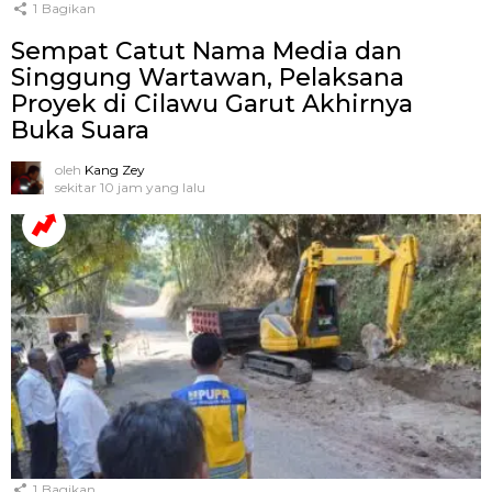
1
Bagikan
Sempat Catut Nama Media dan
Singgung Wartawan, Pelaksana
Proyek di Cilawu Garut Akhirnya
Buka Suara
oleh
Kang Zey
sekitar 10 jam yang lalu
1
Bagikan