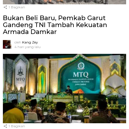
1
Bagikan
Bukan Beli Baru, Pemkab Garut
Gandeng TNI Tambah Kekuatan
Armada Damkar
oleh
Kang Zey
4 hari yang lalu
1
Bagikan