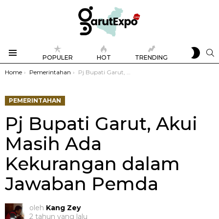
SWIT
S
POPULER
HOT
TRENDING
SKIN
Menu
You are here:
Home
Pemerintahan
Pj Bupati Garut, Akui Masih Ada Kekurangan dalam Jawaban Pemda
PEMERINTAHAN
Pj Bupati Garut, Akui
Masih Ada
Kekurangan dalam
Jawaban Pemda
oleh
Kang Zey
2 tahun yang lalu