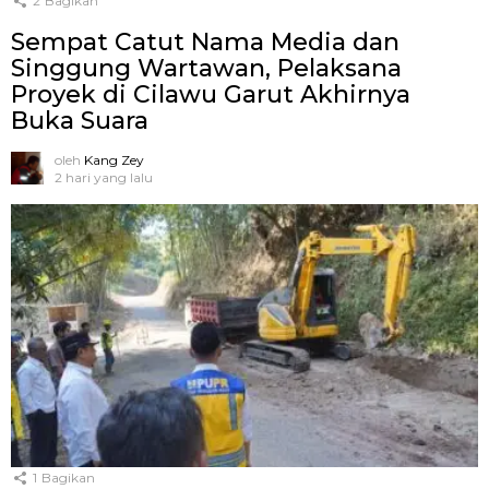
2
Bagikan
Sempat Catut Nama Media dan
Singgung Wartawan, Pelaksana
Proyek di Cilawu Garut Akhirnya
Buka Suara
oleh
Kang Zey
2 hari yang lalu
1
Bagikan