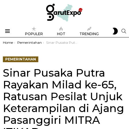
SWIT
S
POPULER
HOT
TRENDING
SKIN
Menu
You are here:
Home
Pemerintahan
Sinar Pusaka Putra Rayakan Milad ke-65, Ratusan Pesilat Unjuk Keterampilan di Ajang Pasanggiri MITRA ITIKAD
PEMERINTAHAN
Sinar Pusaka Putra
Rayakan Milad ke-65,
Ratusan Pesilat Unjuk
Keterampilan di Ajang
Pasanggiri MITRA