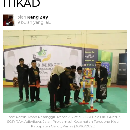
ITIKAD
oleh
Kang Zey
9 bulan yang lalu
Foto: Pembukaan Pasanggiri Pencak Silat di GOR Bela Diri Guntur,
SOR RAA Adiwijaya, Jalan Proklamasi, Kecamatan Tarogong Kidul,
Kabupaten Garut, Kamis (30/10/2025).