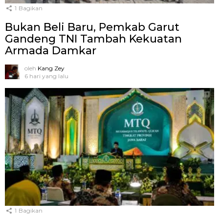
1
Bagikan
Bukan Beli Baru, Pemkab Garut
Gandeng TNI Tambah Kekuatan
Armada Damkar
oleh
Kang Zey
6 hari yang lalu
1
Bagikan