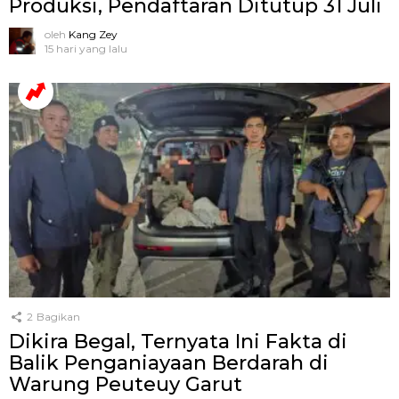
Produksi, Pendaftaran Ditutup 31 Juli
oleh
Kang Zey
15 hari yang lalu
2
Bagikan
Dikira Begal, Ternyata Ini Fakta di
Balik Penganiayaan Berdarah di
Warung Peuteuy Garut