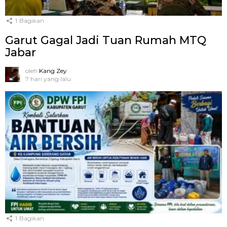
1
Bagikan
Garut Gagal Jadi Tuan Rumah MTQ
Jabar
oleh
Kang Zey
7 hari yang lalu
1
Bagikan