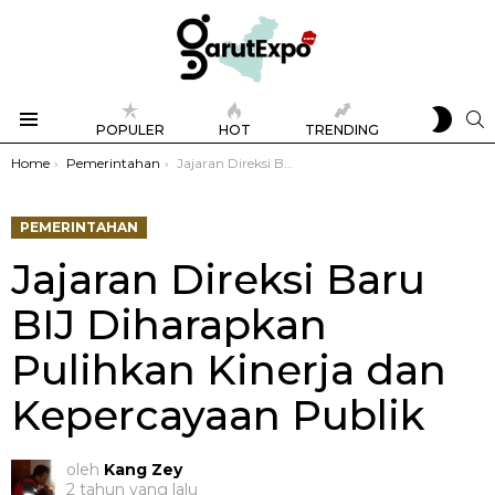
SWIT
S
POPULER
HOT
TRENDING
SKIN
Menu
You are here:
Home
Pemerintahan
Jajaran Direksi Baru BIJ Diharapkan Pulihkan Kinerja dan Kepercayaan Publik
PEMERINTAHAN
Jajaran Direksi Baru
BIJ Diharapkan
Pulihkan Kinerja dan
Kepercayaan Publik
oleh
Kang Zey
2 tahun yang lalu