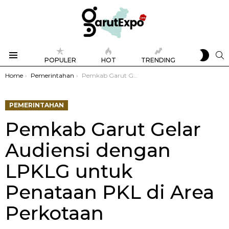
SWIT
S
POPULER
HOT
TRENDING
SKIN
Menu
You are here:
Home
Pemerintahan
Pemkab Garut Gelar Audiensi dengan LPKLG untuk Penataan PKL di Area Perkotaan
PEMERINTAHAN
Pemkab Garut Gelar
Audiensi dengan
LPKLG untuk
Penataan PKL di Area
Perkotaan