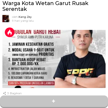
Warga Kota Wetan Garut Rusak
Serentak
oleh
Kang Zey
9 hari yang lalu
3
Bagikan
Hampir Dua Tahun Memimpin, FPPG
Semprot Bupati Garut: Janji Rp2 Juta