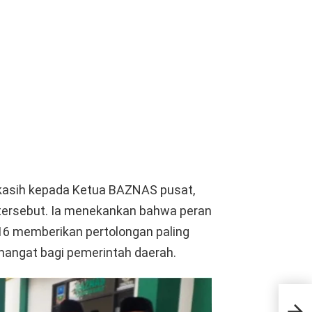
kasih kepada Ketua BAZNAS pusat,
 tersebut. Ia menekankan bahwa peran
16 memberikan pertolongan paling
angat bagi pemerintah daerah.
Rum
Mal