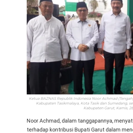
Ketua BAZNAS Republik Indonesia Noor Achmad (Tengah)
Kabupaten Tasikmalaya, Kota Tasik dan Sumedang, s
Kabupaten Garut, Kamis, 2
Noor Achmad, dalam tanggapannya, menyata
terhadap kontribusi Bupati Garut dalam m