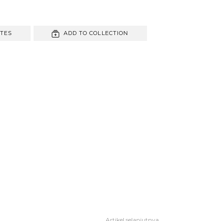
ITES
ADD TO COLLECTION
Artikel selanjutnya