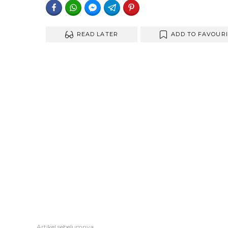
FACEBOOK
WHATSAPP
FACEBOOK MESSENGER
TELEGRAM
PINTEREST
READ LATER
ADD TO FAVOUR
Artikel sebelumnya