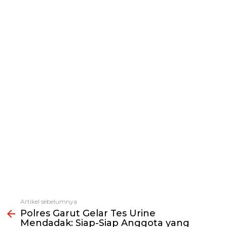
Artikel sebelumnya
Lihat
Polres Garut Gelar Tes Urine
selengkapnya
Mendadak: Siap-Siap Anggota yang