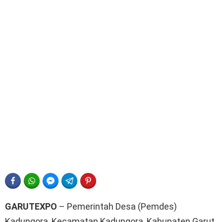
FACEBOOK
WHATSAPP
FACEBOOK MESSENGER
TELEGRAM
PINTEREST
GARUTEXPO
– Pemerintah Desa (Pemdes)
Kadungora, Kecamatan Kadungora, Kabupaten Garut,