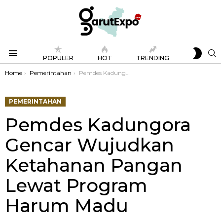
SWIT
S
POPULER
HOT
TRENDING
SKIN
Menu
You are here:
Home
Pemerintahan
Pemdes Kadungora Gencar Wujudkan Ketahanan Pangan Lewat Program Harum Madu
PEMERINTAHAN
Pemdes Kadungora
Gencar Wujudkan
Ketahanan Pangan
Lewat Program
Harum Madu