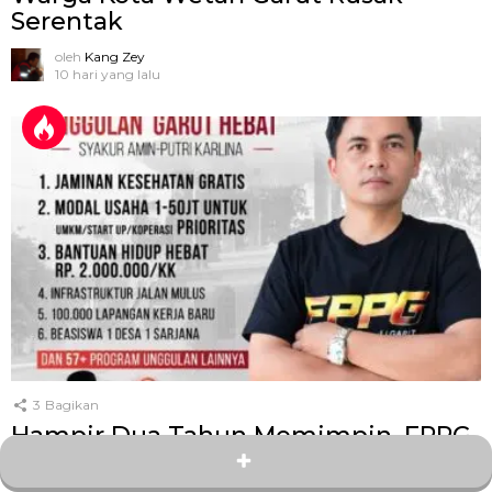
Serentak
oleh
Kang Zey
10 hari yang lalu
3
Bagikan
Hampir Dua Tahun Memimpin, FPPG
Semprot Bupati Garut: Janji Rp2 Juta
per KK Baru 1.000 Penerima, Target