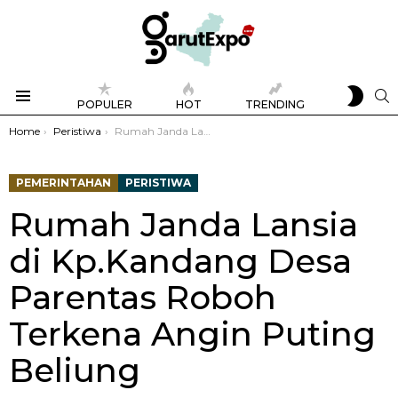
SWIT
S
POPULER
HOT
TRENDING
SKIN
Menu
You are here:
Home
Peristiwa
Rumah Janda Lansia di Kp.Kandang Desa Parentas Roboh Terkena Angin Puting Beliung
PEMERINTAHAN
PERISTIWA
Rumah Janda Lansia
di Kp.Kandang Desa
Parentas Roboh
Terkena Angin Puting
Beliung