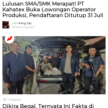
Lulusan SMA/SMK Merapat! PT
Kahatex Buka Lowongan Operator
Produksi, Pendaftaran Ditutup 31 Juli
oleh
Kang Zey
15 hari yang lalu
2
Bagikan
Dikira Begal, Ternyata Ini Fakta di