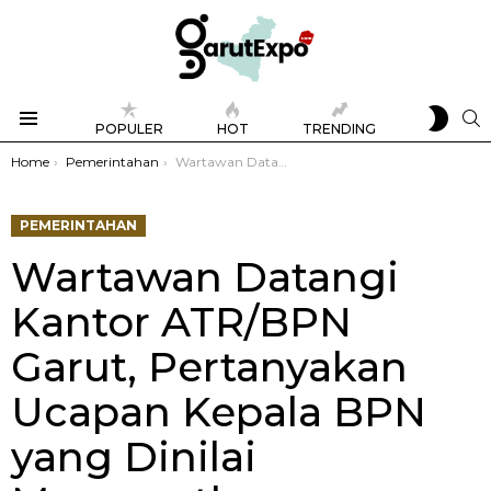
SWIT
S
POPULER
HOT
TRENDING
SKIN
Menu
You are here:
Home
Pemerintahan
Wartawan Datangi Kantor ATR/BPN Garut, Pertanyakan Ucapan Kepala BPN yang Dinilai Menyesatkan
PEMERINTAHAN
Wartawan Datangi
Kantor ATR/BPN
Garut, Pertanyakan
Ucapan Kepala BPN
yang Dinilai