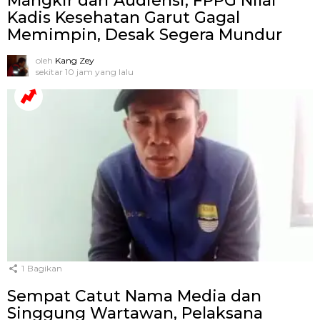
Mangkir dari Audiensi, FPPG Nilai
Kadis Kesehatan Garut Gagal
Memimpin, Desak Segera Mundur
oleh
Kang Zey
sekitar 10 jam yang lalu
1
Bagikan
Sempat Catut Nama Media dan
Singgung Wartawan, Pelaksana