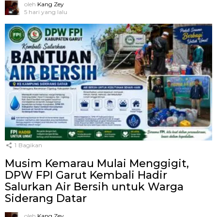
oleh
Kang Zey
5 hari yang lalu
1
Bagikan
Musim Kemarau Mulai Menggigit,
DPW FPI Garut Kembali Hadir
Salurkan Air Bersih untuk Warga
Siderang Datar
oleh
Kang Zey