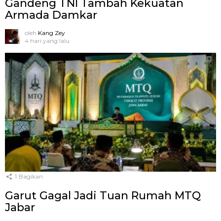
Gandeng TNI Tambah Kekuatan
Armada Damkar
oleh
Kang Zey
4 hari yang lalu
1
Bagikan
Garut Gagal Jadi Tuan Rumah MTQ
Jabar