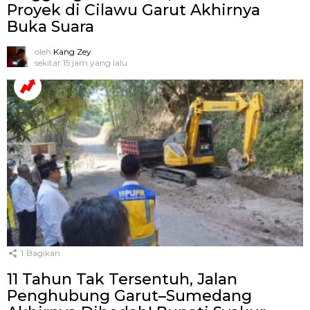
Proyek di Cilawu Garut Akhirnya
Buka Suara
oleh
Kang Zey
sekitar 15 jam yang lalu
1
Bagikan
11 Tahun Tak Tersentuh, Jalan
Penghubung Garut–Sumedang