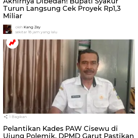
Akhirnya Dibedah! Bupati Syakur
Turun Langsung Cek Proyek Rp1,3
Miliar
oleh
Kang Zey
sekitar 18 jam yang lalu
1
Bagikan
Pelantikan Kades PAW Cisewu di
Ujung Polemik, DPMD Garut Pastikan