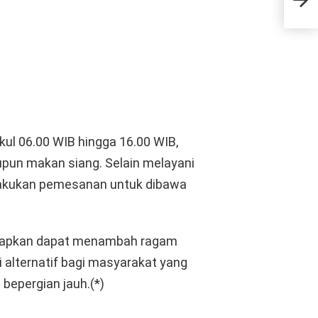
Dire
ukul 06.00 WIB hingga 16.00 WIB,
upun makan siang. Selain melayani
lakukan pemesanan untuk dibawa
harapkan dapat menambah ragam
i alternatif bagi masyarakat yang
 bepergian jauh.(*)