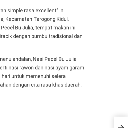
 simple rasa excellent” ini
ga, Kecamatan Tarogong Kidul,
Pecel Bu Julia, tempat makan ini
racik dengan bumbu tradisional dan
menu andalan, Nasi Pecel Bu Julia
perti nasi rawon dan nasi ayam garam
p hari untuk memenuhi selera
han dengan cita rasa khas daerah.
Men
Mili