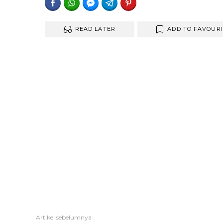
FACEBOOK
WHATSAPP
FACEBOOK MESSENGER
TELEGRAM
PINTEREST
READ LATER
ADD TO FAVOUR
Artikel sebelumnya
Lihat