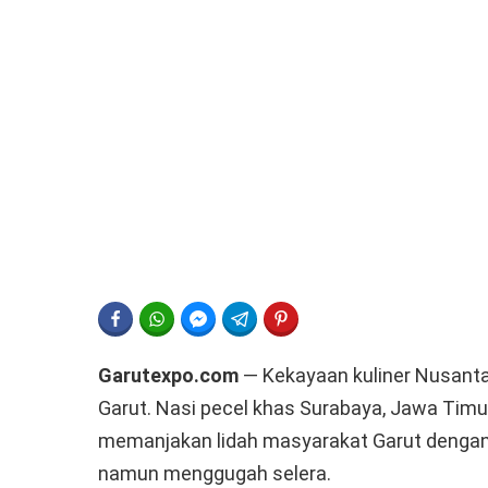
FACEBOOK
WHATSAPP
FACEBOOK MESSENGER
TELEGRAM
PINTEREST
Garutexpo.com
— Kekayaan kuliner Nusanta
Garut. Nasi pecel khas Surabaya, Jawa Timur,
memanjakan lidah masyarakat Garut dengan 
namun menggugah selera.