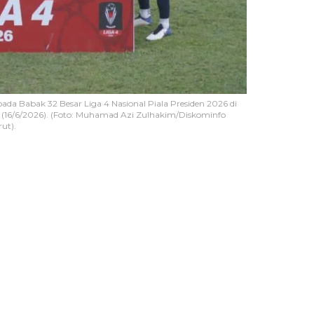
a Babak 32 Besar Liga 4 Nasional Piala Presiden 2026 di
a (16/6/2026). (Foto: Muhamad Azi Zulhakim/Diskominfo
ut).