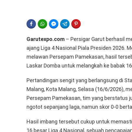
FACEBOOK
WHATSAPP
FACEBOOK MESSENGER
TELEGRAM
PINTEREST
Garutexpo.com
– Persigar Garut berhasil 
ajang Liga 4 Nasional Piala Presiden 2026. 
melawan Persepam Pamekasan, hasil tersebu
Laskar Domba untuk melangkah ke babak 16 
Pertandingan sengit yang berlangsung di St
Malang, Kota Malang, Selasa (16/6/2026), 
Persepam Pamekasan, tim yang berstatus ju
ngotot sepanjang laga, namun skor 0-0 berta
Hasil imbang tersebut cukup untuk memastik
16 besar Liga 4 Nasional, sebuah pencapaia