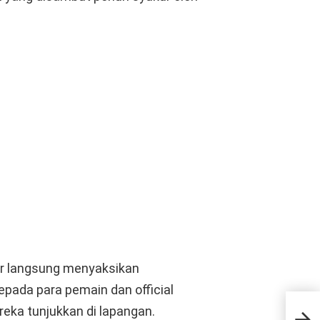
ir langsung menyaksikan
epada para pemain dan official
Men
reka tunjukkan di lapangan.
Dew