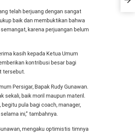
Eval
FGD
ang telah berjuang dengan sangat
ah cukup baik dan membuktikan bahwa
s semangat, karena perjuangan belum
erima kasih kepada Ketua Umum
memberikan kontribusi besar bagi
 tersebut.
Umum Persigar, Bapak Rudy Gunawan.
 sekali, baik moril maupun materil.
 begitu pula bagi coach, manager,
g selama ini,” tambahnya.
Gunawan, mengaku optimistis timnya