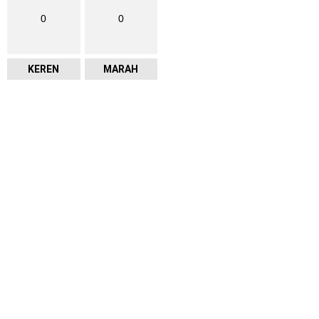
0
0
KEREN
MARAH