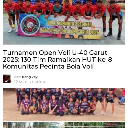
Turnamen Open Voli U-40 Garut
2025: 130 Tim Ramaikan HUT ke-8
Komunitas Pecinta Bola Voli
oleh
Kang Zey
10 bulan yang lalu