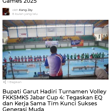
Games 2025
oleh
Kang Zey
8 bulan yang lalu
1
Bagikan
Bupati Garut Hadiri Turnamen Volley
FKKSMKS Jabar Cup 4: Tegaskan EQ
dan Kerja Sama Tim Kunci Sukses
Generasi Muda