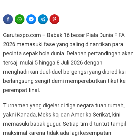
FACEBOOK
WHATSAPP
FACEBOOK MESSENGER
TELEGRAM
PINTEREST
Garutexpo.com – Babak 16 besar Piala Dunia FIFA
2026 memasuki fase yang paling dinantikan para
pecinta sepak bola dunia. Delapan pertandingan akan
tersaji mulai 5 hingga 8 Juli 2026 dengan
menghadirkan duel-duel bergengsi yang diprediksi
berlangsung sengit demi memperebutkan tiket ke
perempat final.
Turnamen yang digelar di tiga negara tuan rumah,
yakni Kanada, Meksiko, dan Amerika Serikat, kini
memasuki babak gugur. Setiap tim dituntut tampil
maksimal karena tidak ada lagi kesempatan