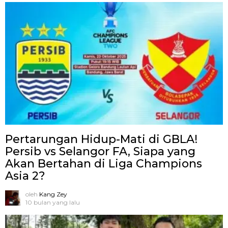
Pertarungan Hidup-Mati di GBLA!
Persib vs Selangor FA, Siapa yang
Akan Bertahan di Liga Champions
Asia 2?
oleh
Kang Zey
10 bulan yang lalu