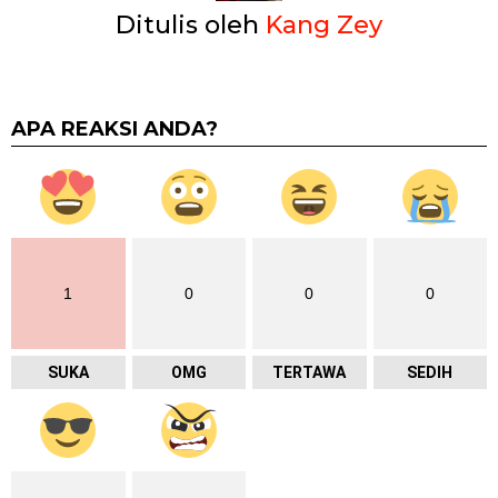
Ditulis oleh
Kang Zey
APA REAKSI ANDA?
1
0
0
0
SUKA
OMG
TERTAWA
SEDIH