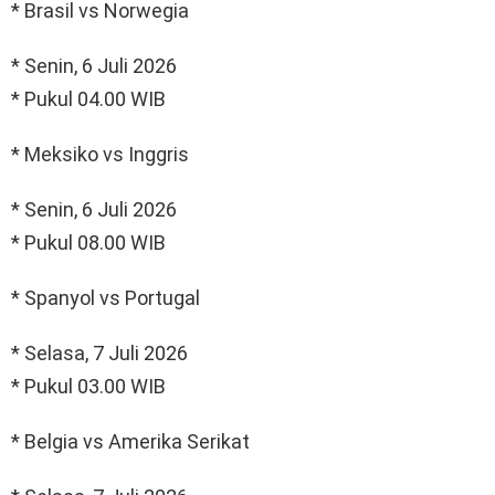
* Brasil vs Norwegia
* Senin, 6 Juli 2026
* Pukul 04.00 WIB
* Meksiko vs Inggris
* Senin, 6 Juli 2026
* Pukul 08.00 WIB
* Spanyol vs Portugal
* Selasa, 7 Juli 2026
* Pukul 03.00 WIB
* Belgia vs Amerika Serikat