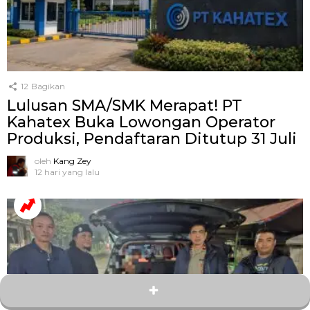
12
Bagikan
Lulusan SMA/SMK Merapat! PT
Kahatex Buka Lowongan Operator
Produksi, Pendaftaran Ditutup 31 Juli
oleh
Kang Zey
12 hari yang lalu