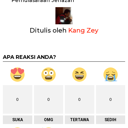
Pemulasaraan Jenazah
Ditulis oleh
Kang Zey
APA REAKSI ANDA?
0
0
0
0
SUKA
OMG
TERTAWA
SEDIH