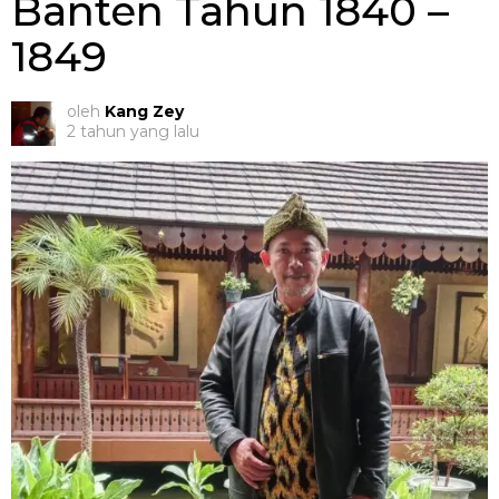
Banten Tahun 1840 –
1849
oleh
Kang Zey
2 tahun yang lalu