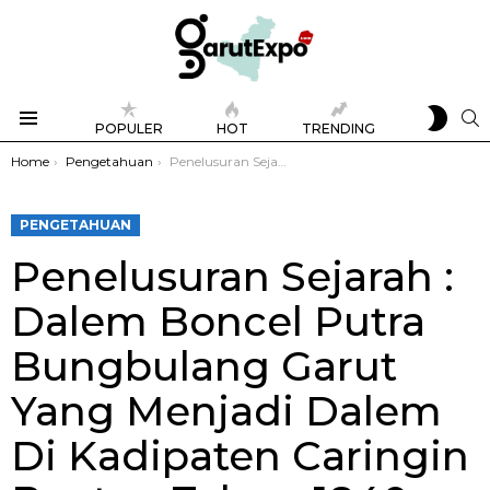
SWIT
S
POPULER
HOT
TRENDING
SKIN
Menu
You are here:
Home
Pengetahuan
Penelusuran Sejarah : Dalem Boncel Putra Bungbulang Garut Yang Menjadi Dalem Di Kadipaten Caringin Banten Tahun 1840 – 1849
PENGETAHUAN
Penelusuran Sejarah :
Dalem Boncel Putra
Bungbulang Garut
Yang Menjadi Dalem
Di Kadipaten Caringin