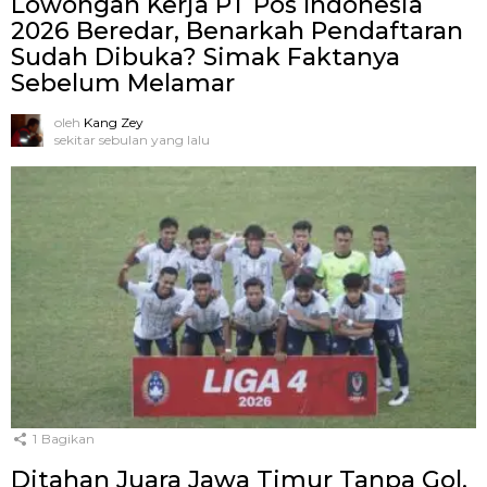
Lowongan Kerja PT Pos Indonesia
2026 Beredar, Benarkah Pendaftaran
Sudah Dibuka? Simak Faktanya
Sebelum Melamar
oleh
Kang Zey
sekitar sebulan yang lalu
1
Bagikan
Ditahan Juara Jawa Timur Tanpa Gol,