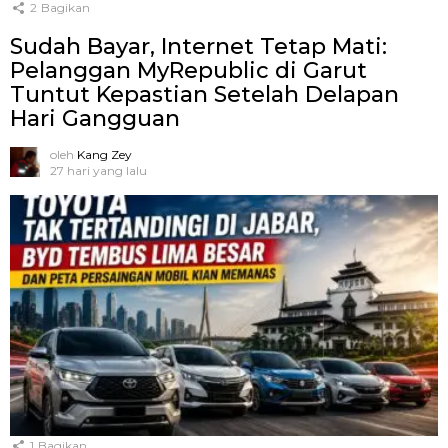
2
Bagikan
Sudah Bayar, Internet Tetap Mati:
Pelanggan MyRepublic di Garut
Tuntut Kepastian Setelah Delapan
Hari Gangguan
oleh
Kang Zey
27 hari yang lalu
1
Bagikan