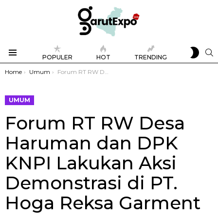
SWIT
S
POPULER
HOT
TRENDING
SKIN
Menu
You are here:
Home
Umum
Forum RT RW Desa Haruman dan DPK KNPI Lakukan Aksi Demonstrasi di PT. Hoga Reksa Garment
UMUM
Forum RT RW Desa
Haruman dan DPK
KNPI Lakukan Aksi
Demonstrasi di PT.
Hoga Reksa Garment