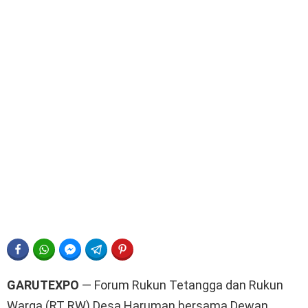
FACEBOOK
WHATSAPP
FACEBOOK MESSENGER
TELEGRAM
PINTEREST
GARUTEXPO
— Forum Rukun Tetangga dan Rukun
Warga (RT RW) Desa Haruman bersama Dewan