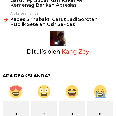
Garut: Pj. Bupati dan Kakanwil
Kemenag Berikan Apresiasi
Artikel selanjutnya
Kades Sirnabakti Garut Jadi Sorotan
Publik Setelah Usir Sekdes
Ditulis oleh
Kang Zey
APA REAKSI ANDA?
0
0
0
0