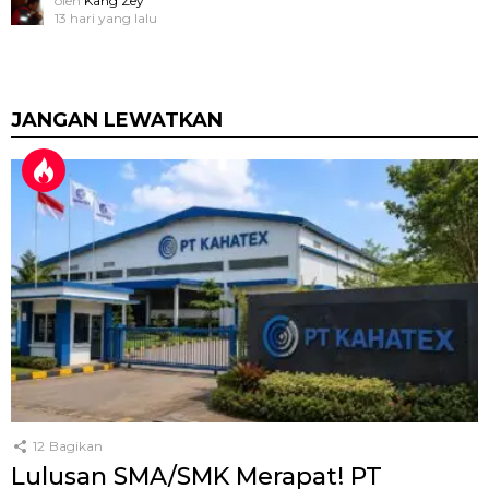
oleh
Kang Zey
13 hari yang lalu
JANGAN LEWATKAN
12
Bagikan
Lulusan SMA/SMK Merapat! PT