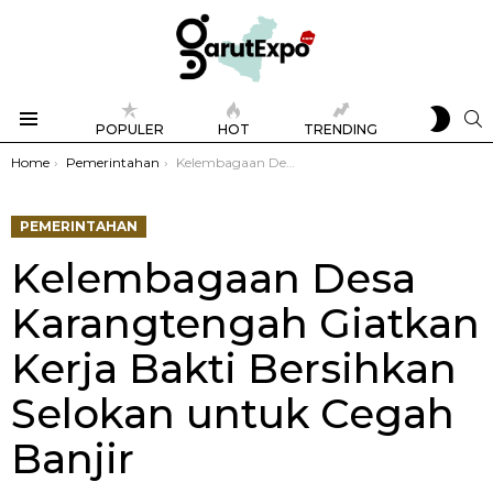
SWIT
S
POPULER
HOT
TRENDING
SKIN
Menu
You are here:
Home
Pemerintahan
Kelembagaan Desa Karangtengah Giatkan Kerja Bakti Bersihkan Selokan untuk Cegah Banjir
PEMERINTAHAN
Kelembagaan Desa
Karangtengah Giatkan
Kerja Bakti Bersihkan
Selokan untuk Cegah
Banjir