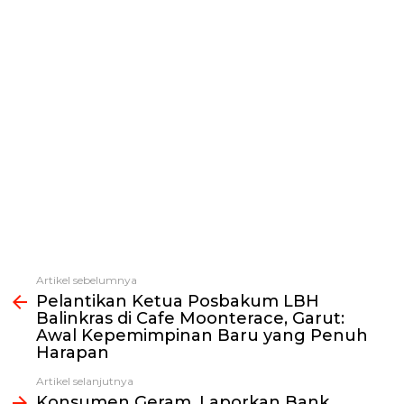
Artikel sebelumnya
Lihat
Pelantikan Ketua Posbakum LBH
selengkapnya
Balinkras di Cafe Moonterace, Garut:
Awal Kepemimpinan Baru yang Penuh
Harapan
Artikel selanjutnya
Konsumen Geram, Laporkan Bank