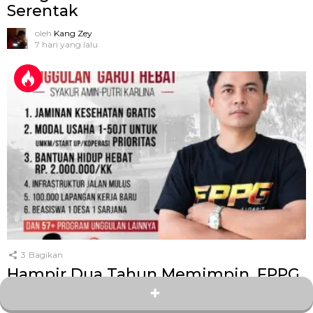
Serentak
oleh
Kang Zey
7 hari yang lalu
3
Bagikan
Hampir Dua Tahun Memimpin, FPPG
Semprot Bupati Garut: Janji Rp2 Juta
per KK Baru 1.000 Penerima, Target