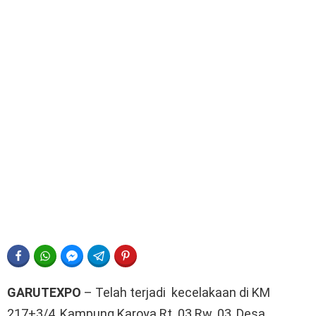
FACEBOOK
WHATSAPP
FACEBOOK MESSENGER
TELEGRAM
PINTEREST
GARUTEXPO
– Telah terjadi kecelakaan di KM
217+3/4, Kampung Karoya Rt. 03 Rw. 03, Desa