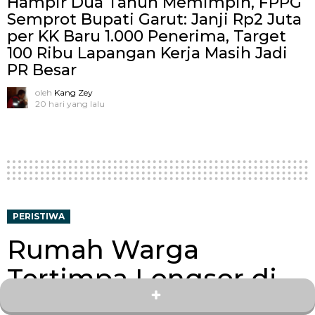
Hampir Dua Tahun Memimpin, FPPG
Semprot Bupati Garut: Janji Rp2 Juta
per KK Baru 1.000 Penerima, Target
100 Ribu Lapangan Kerja Masih Jadi
PR Besar
oleh
Kang Zey
20 hari yang lalu
PERISTIWA
Rumah Warga
Tertimpa Longsor di
Kampung Cihanja,