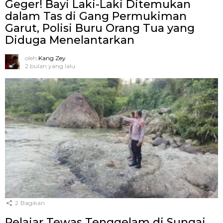
Geger! Bayi Laki-Laki Ditemukan
dalam Tas di Gang Permukiman
Garut, Polisi Buru Orang Tua yang
Diduga Menelantarkan
oleh
Kang Zey
2 bulan yang lalu
2
Bagikan
Pelajar Tewas Tenggelam di Sungai