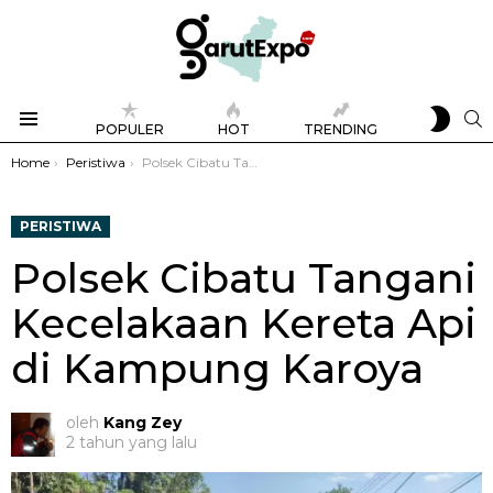
SWIT
S
POPULER
HOT
TRENDING
SKIN
Menu
You are here:
Home
Peristiwa
Polsek Cibatu Tangani Kecelakaan Kereta Api di Kampung Karoya
PERISTIWA
Polsek Cibatu Tangani
Kecelakaan Kereta Api
di Kampung Karoya
oleh
Kang Zey
2 tahun yang lalu