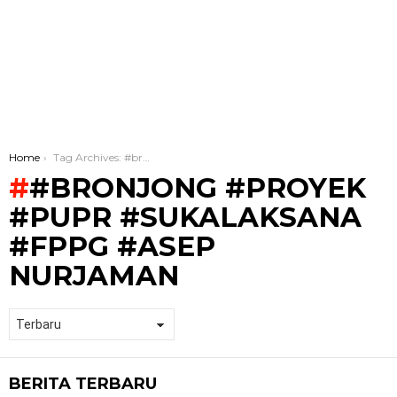
You are here:
Home
Tag Archives: #bronjong #Proyek #PUPR #Sukalaksana #FPPG #Asep Nurjaman
#BRONJONG #PROYEK
#PUPR #SUKALAKSANA
#FPPG #ASEP
NURJAMAN
BERITA TERBARU