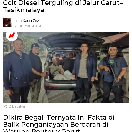
Colt Diesel Terguling di Jalur Garut–
Tasikmalaya
oleh
Kang Zey
5 hari yang lalu
2
Bagikan
Dikira Begal, Ternyata Ini Fakta di
Balik Penganiayaan Berdarah di
Warung Peuteuy Garut