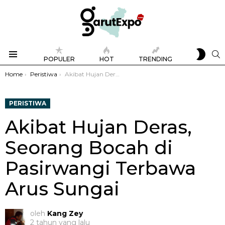
SWIT
S
POPULER
HOT
TRENDING
SKIN
Menu
You are here:
Home
Peristiwa
Akibat Hujan Deras, Seorang Bocah di Pasirwangi Terbawa Arus Sungai
PERISTIWA
Akibat Hujan Deras,
Seorang Bocah di
Pasirwangi Terbawa
Arus Sungai
oleh
Kang Zey
2 tahun yang lalu