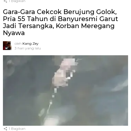
1
Bagikan
Gara-Gara Cekcok Berujung Golok,
Pria 55 Tahun di Banyuresmi Garut
Jadi Tersangka, Korban Meregang
Nyawa
oleh
Kang Zey
3 hari yang lalu
1
Bagikan