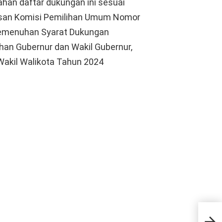
han daftar dukungan ini sesuai
usan Komisi Pemilihan Umum Nomor
emenuhan Syarat Dukungan
an Gubernur dan Wakil Gubernur,
 Wakil Walikota Tahun 2024
SMA 