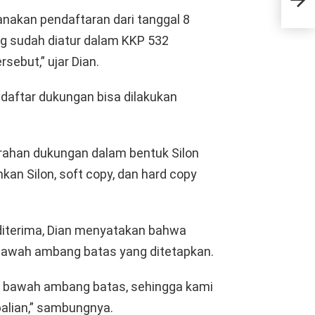
Thr
anakan pendaftaran dari tanggal 8
g sudah diatur dalam KKP 532
sebut,” ujar Dian.
aftar dukungan bisa dilakukan
rahan dukungan dalam bentuk Silon
an Silon, soft copy, dan hard copy
diterima, Dian menyatakan bahwa
bawah ambang batas yang ditetapkan.
i bawah ambang batas, sehingga kami
lian,” sambungnya.