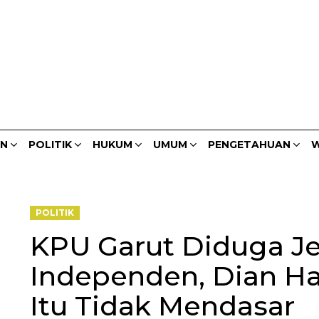
AN
POLITIK
HUKUM
UMUM
PENGETAHUAN
W
POLITIK
KPU Garut Diduga Je
Independen, Dian H
Itu Tidak Mendasar