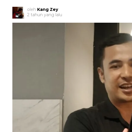
oleh
Kang Zey
2 tahun yang lalu