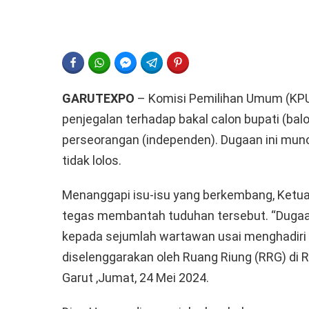
FACEBOOK
WHATSAPP
FACEBOOK MESSENGER
TELEGRAM
PINTEREST
GARUTEXPO
– Komisi Pemilihan Umum (KPU)
penjegalan terhadap bakal calon bupati (balo
perseorangan (independen). Dugaan ini munc
tidak lolos.
Menanggapi isu-isu yang berkembang, Ketu
tegas membantah tuduhan tersebut. “Dugaan 
kepada sejumlah wartawan usai menghadiri
diselenggarakan oleh Ruang Riung (RRG) di 
Garut ,Jumat, 24 Mei 2024.