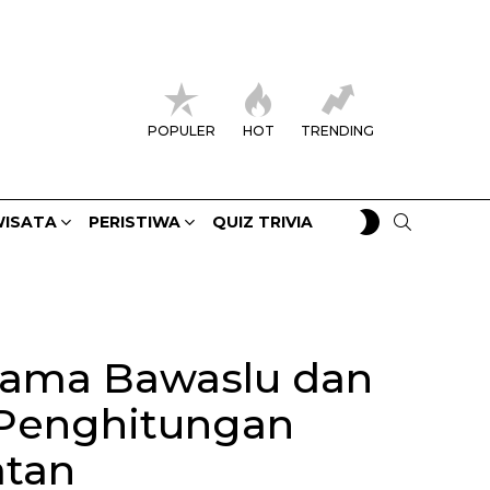
POPULER
HOT
TRENDING
SWITCH
SEARCH
ISATA
PERISTIWA
QUIZ TRIVIA
SKIN
rsama Bawaslu dan
Penghitungan
atan