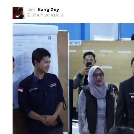
oleh
Kang Zey
2 tahun yang lalu