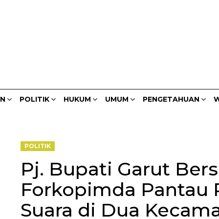
AN
POLITIK
HUKUM
UMUM
PENGETAHUAN
W
POLITIK
Pj. Bupati Garut Be
Forkopimda Pantau 
Suara di Dua Kecam