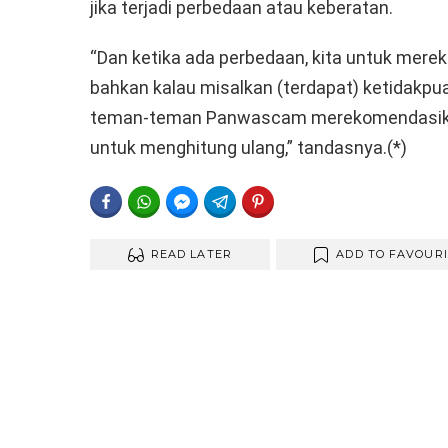
jika terjadi perbedaan atau keberatan.
“Dan ketika ada perbedaan, kita untuk mer
bahkan kalau misalkan (terdapat) ketidakpu
teman-teman Panwascam merekomendasika
untuk menghitung ulang,” tandasnya.(*)
FACEBOOK
WHATSAPP
FACEBOOK MESSENGER
TELEGRAM
PINTEREST
READ LATER
ADD TO FAVOUR