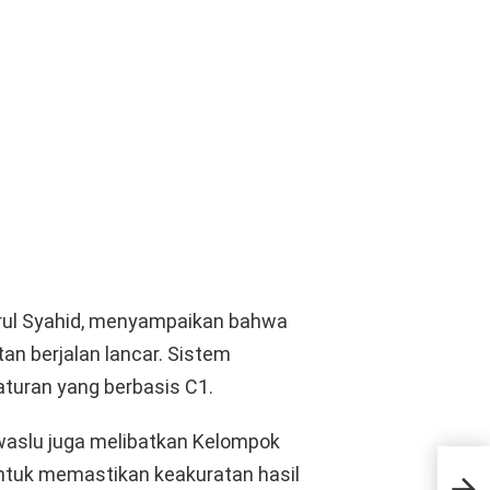
rul Syahid, menyampaikan bahwa
an berjalan lancar. Sistem
turan yang berbasis C1.
awaslu juga melibatkan Kelompok
Penj
tuk memastikan keakuratan hasil
Lan