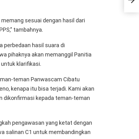
Kam
g memang sesuai dengan hasil dari
PPS,” tambahnya.
perbedaan hasil suara di
a pihaknya akan memanggil Panitia
tuk klarifikasi.
l teman-teman Panwascam Cibatu
o, kenapa itu bisa terjadi. Kami akan
an dikonfirmasi kepada teman-teman
ngkah pengawasan yang ketat dengan
a salinan C1 untuk membandingkan