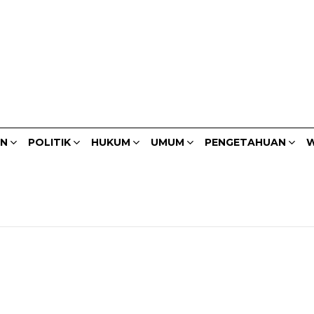
AN
POLITIK
HUKUM
UMUM
PENGETAHUAN
W