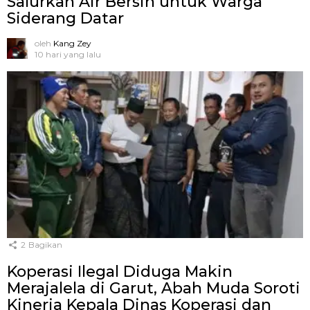
Salurkan Air Bersih untuk Warga
Siderang Datar
oleh
Kang Zey
10 hari yang lalu
2
Bagikan
Koperasi Ilegal Diduga Makin
Merajalela di Garut, Abah Muda Soroti
Kinerja Kepala Dinas Koperasi dan