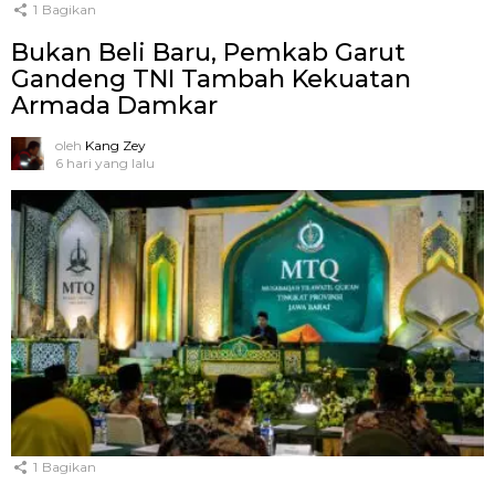
1
Bagikan
Bukan Beli Baru, Pemkab Garut
Gandeng TNI Tambah Kekuatan
Armada Damkar
oleh
Kang Zey
6 hari yang lalu
1
Bagikan