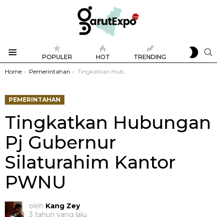
SWIT
S
POPULER
HOT
TRENDING
SKIN
Menu
You are here:
Home
Pemerintahan
Tingkatkan Hubungan Pj Gubernur Silaturahim Kantor PWNU
PEMERINTAHAN
Tingkatkan Hubungan
Pj Gubernur
Silaturahim Kantor
PWNU
oleh
Kang Zey
3 tahun yang lalu