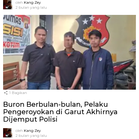
oleh
Kang Zey
2 bulan yang lalu
1
Bagikan
Buron Berbulan-bulan, Pelaku
Pengeroyokan di Garut Akhirnya
Dijemput Polisi
oleh
Kang Zey
2 bulan yang lalu