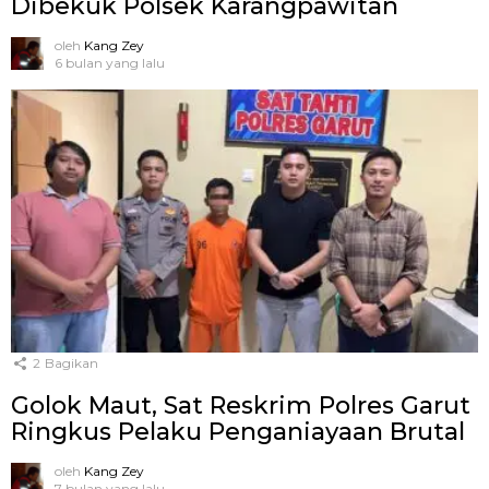
Dibekuk Polsek Karangpawitan
oleh
Kang Zey
6 bulan yang lalu
2
Bagikan
Golok Maut, Sat Reskrim Polres Garut
Ringkus Pelaku Penganiayaan Brutal
oleh
Kang Zey
7 bulan yang lalu