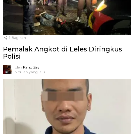
1
Bagikan
Pemalak Angkot di Leles Diringkus
Polisi
oleh
Kang Zey
5 bulan yang lalu