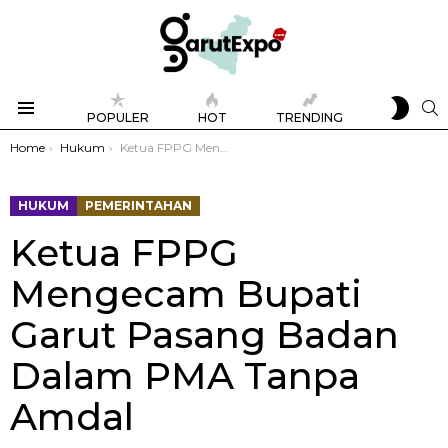
SWIT
S
POPULER
HOT
TRENDING
SKIN
Menu
You are here:
Home
Hukum
Ketua FPPG Mengecam Bupati Garut Pasang Badan Dalam PMA Tanpa Amdal
HUKUM
PEMERINTAHAN
Ketua FPPG
Mengecam Bupati
Garut Pasang Badan
Dalam PMA Tanpa
Amdal