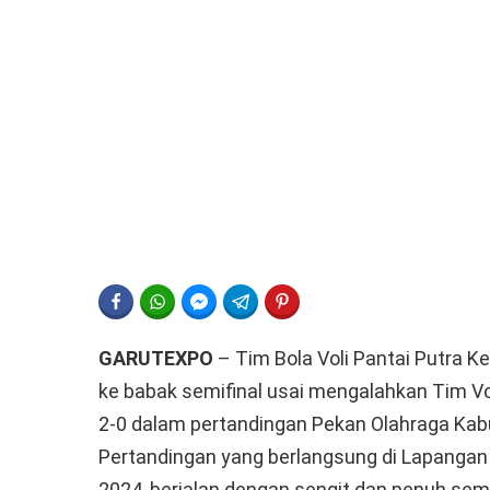
FACEBOOK
WHATSAPP
FACEBOOK MESSENGER
TELEGRAM
PINTEREST
GARUTEXPO
– Tim Bola Voli Pantai Putra 
ke babak semifinal usai mengalahkan Tim V
2-0 dalam pertandingan Pekan Olahraga Kab
Pertandingan yang berlangsung di Lapangan Bo
2024, berjalan dengan sengit dan penuh sem