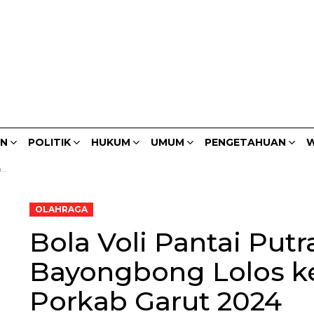
AN
POLITIK
HUKUM
UMUM
PENGETAHUAN
W
4
OLAHRAGA
Bola Voli Pantai Put
Bayongbong Lolos ke
Porkab Garut 2024