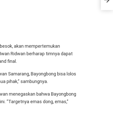
Rai
ar besok, akan mempertemukan
wan Ridwan berharap timnya dapat
d final.
an Samarang, Bayongbong bisa lolos
mua pihak,” sambungnya.
 Ridwan menegaskan bahwa Bayongbong
ni. “Targetnya emas dong, emas,”