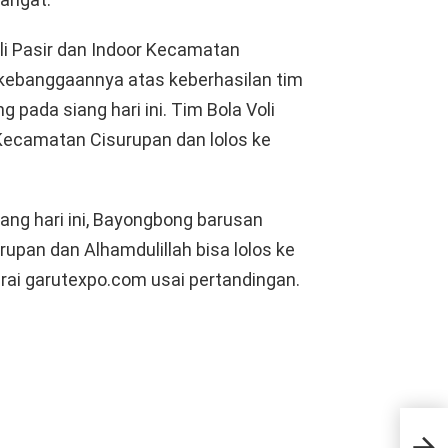
li Pasir dan Indoor Kecamatan
ebanggaannya atas keberhasilan tim
pada siang hari ini. Tim Bola Voli
Kecamatan Cisurupan dan lolos ke
iang hari ini, Bayongbong barusan
pan dan Alhamdulillah bisa lolos ke
arai garutexpo.com usai pertandingan.
Men
Putr