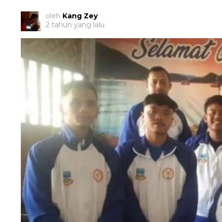
oleh
Kang Zey
2 tahun yang lalu