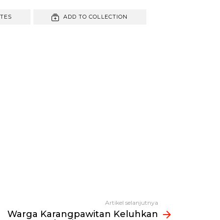
ITES
ADD TO COLLECTION
Artikel selanjutnya
Warga Karangpawitan Keluhkan