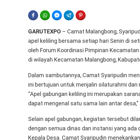
FACEBOOK
WHATSAPP
FACEBOOK MESSENGER
TELEGRAM
PINTEREST
GARUTEXPO
– Camat Malangbong, Syaripudin
apel keliling bersama setiap hari Senin di set
oleh Forum Koordinasi Pimpinan Kecamatan
di wilayah Kecamatan Malangbong, Kabupaten
Dalam sambutannya, Camat Syaripudin meny
ini bertujuan untuk menjalin silaturahmi d
“Apel gabungan keliling ini merupakan saran
dapat mengenal satu sama lain antar desa,” 
Selain apel gabungan, kegiatan tersebut dil
dengan semua dinas dan instansi yang ada 
Kepala Desa. Camat Syaripudin menekankan