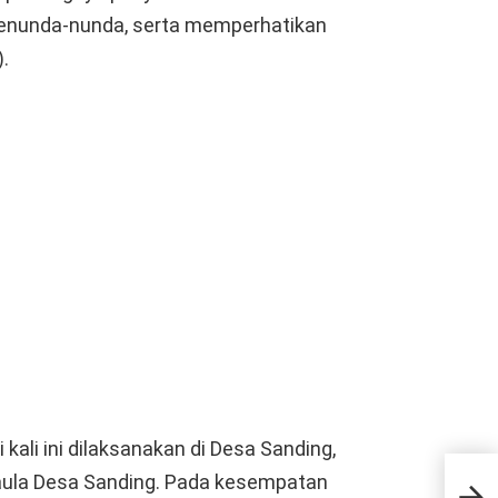
menunda-nunda, serta memperhatikan
.
kali ini dilaksanakan di Desa Sanding,
di aula Desa Sanding. Pada kesempatan
War