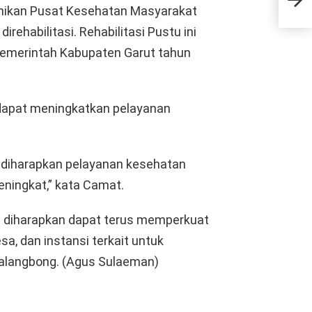
Pem
ikan Pusat Kesehatan Masyarakat
irehabilitasi. Rehabilitasi Pustu ini
emerintah Kabupaten Garut tahun
dapat meningkatkan pelayanan
, diharapkan pelayanan kesehatan
ningkat,” kata Camat.
ini diharapkan dapat terus memperkuat
a, dan instansi terkait untuk
alangbong. (Agus Sulaeman)