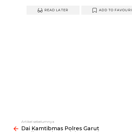
READ LATER
ADD TO FAVOUR
Artikel sebelumnya
Lihat
Dai Kamtibmas Polres Garut
selengkapnya