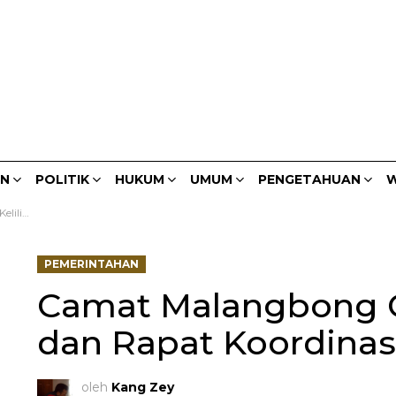
AN
POLITIK
HUKUM
UMUM
PENGETAHUAN
W
a Sanding
PEMERINTAHAN
Camat Malangbong Ge
dan Rapat Koordinas
oleh
Kang Zey