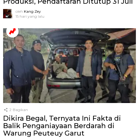
Produksi, Pendaftaran Ditutup 31 Juli
oleh
Kang Zey
15 hari yang lalu
2
Bagikan
Dikira Begal, Ternyata Ini Fakta di
Balik Penganiayaan Berdarah di
Warung Peuteuy Garut