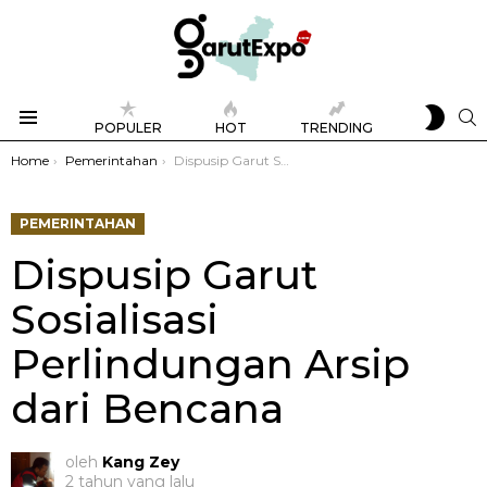
SWIT
S
POPULER
HOT
TRENDING
SKIN
Menu
You are here:
Home
Pemerintahan
Dispusip Garut Sosialisasi Perlindungan Arsip dari Bencana
PEMERINTAHAN
Dispusip Garut
Sosialisasi
Perlindungan Arsip
dari Bencana
oleh
Kang Zey
2 tahun yang lalu