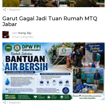
1
Bagikan
Garut Gagal Jadi Tuan Rumah MTQ
Jabar
oleh
Kang Zey
6 hari yang lalu
1
Bagikan