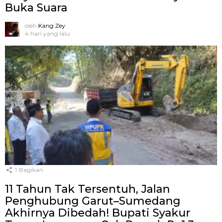
Buka Suara
oleh
Kang Zey
4 hari yang lalu
1
Bagikan
11 Tahun Tak Tersentuh, Jalan
Penghubung Garut–Sumedang
Akhirnya Dibedah! Bupati Syakur