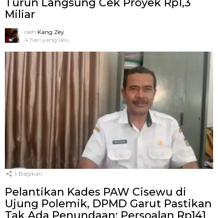
Turun Langsung Cek Proyek Rp1,3
Miliar
oleh
Kang Zey
4 hari yang lalu
1
Bagikan
Pelantikan Kades PAW Cisewu di
Ujung Polemik, DPMD Garut Pastikan
Tak Ada Penundaan: Persoalan Rp141