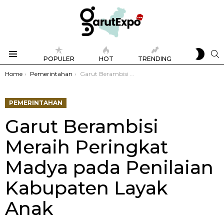
SWIT
S
POPULER
HOT
TRENDING
SKIN
Menu
You are here:
Home
Pemerintahan
Garut Berambisi Meraih Peringkat Madya pada Penilaian Kabupaten Layak Anak
PEMERINTAHAN
Garut Berambisi
Meraih Peringkat
Madya pada Penilaian
Kabupaten Layak
Anak