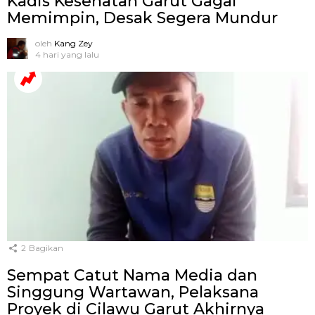
Kadis Kesehatan Garut Gagal
Memimpin, Desak Segera Mundur
oleh
Kang Zey
4 hari yang lalu
2
Bagikan
Sempat Catut Nama Media dan
Singgung Wartawan, Pelaksana
Proyek di Cilawu Garut Akhirnya