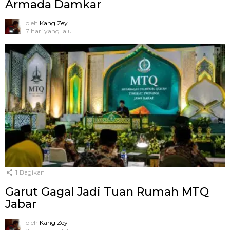
Armada Damkar
oleh
Kang Zey
7 hari yang lalu
1
Bagikan
Garut Gagal Jadi Tuan Rumah MTQ
Jabar
oleh
Kang Zey