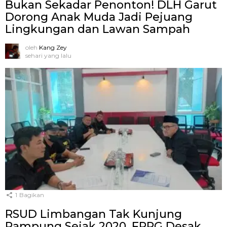
Bukan Sekadar Penonton! DLH Garut
Dorong Anak Muda Jadi Pejuang
Lingkungan dan Lawan Sampah
oleh
Kang Zey
sehari yang lalu
1
Bagikan
RSUD Limbangan Tak Kunjung
Rampung Sejak 2020, FPPG Desak