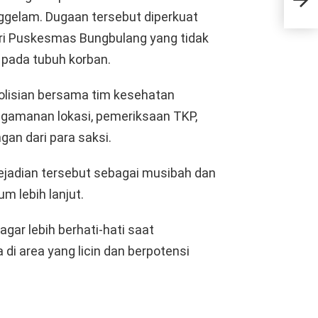
Ban
nggelam. Dugaan tersebut diperkuat
ri Puskesmas Bungbulang yang tidak
pada tubuh korban.
olisian bersama tim kesehatan
ngamanan lokasi, pemeriksaan TKP,
an dari para saksi.
ejadian tersebut sebagai musibah dan
 lebih lanjut.
ar lebih berhati-hati saat
a di area yang licin dan berpotensi