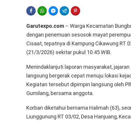
FACEBOOK
WHATSAPP
FACEBOOK MESSENGER
TELEGRAM
PINTEREST
Garutexpo.com
– Warga Kecamatan Bungbul
dengan penemuan sesosok mayat perempuan
Cisaat, tepatnya di Kampung Cikawung RT 0
(21/3/2026) sekitar pukul 10.45 WIB.
Menindaklanjuti laporan masyarakat, jajaran
langsung bergerak cepat menuju lokasi kej
Kegiatan tersebut dipimpin langsung oleh Pl
Gumilang, bersama anggota.
Korban diketahui bernama Halimah (63), se
Liunggunung RT 03/02, Desa Hanjuang, Kec