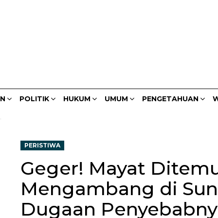
AN
POLITIK
HUKUM
UMUM
PENGETAHUAN
W
PERISTIWA
Geger! Mayat Ditem
Mengambang di Sunga
Dugaan Penyebabny