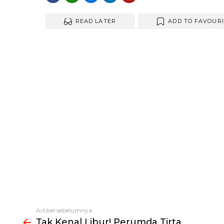
READ LATER
ADD TO FAVOUR
Artikel sebelumnya
Lihat
Tak Kenal Libur! Perumda Tirta
selengkapnya