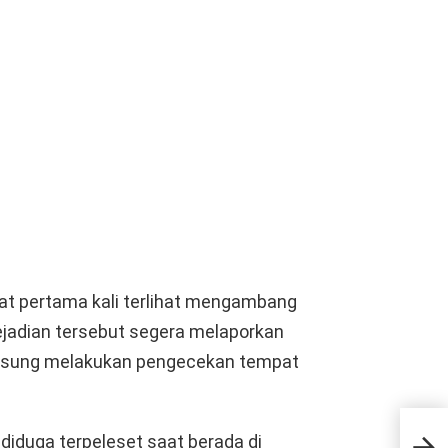
yat pertama kali terlihat mengambang
kejadian tersebut segera melaporkan
angsung melakukan pengecekan tempat
Arus
 diduga terpeleset saat berada di
Tera