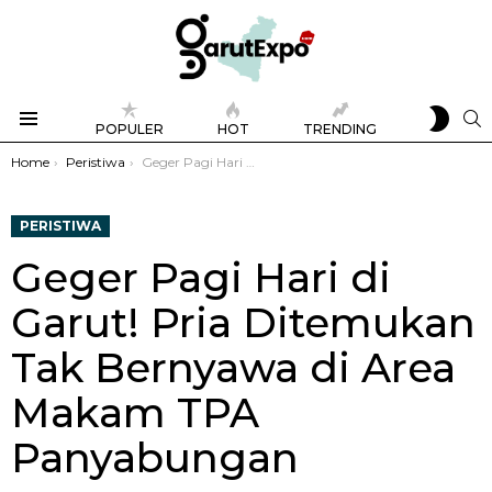
SWIT
S
POPULER
HOT
TRENDING
SKIN
Menu
You are here:
Home
Peristiwa
Geger Pagi Hari di Garut! Pria Ditemukan Tak Bernyawa di Area Makam TPA Panyabungan
PERISTIWA
Geger Pagi Hari di
Garut! Pria Ditemukan
Tak Bernyawa di Area
Makam TPA
Panyabungan