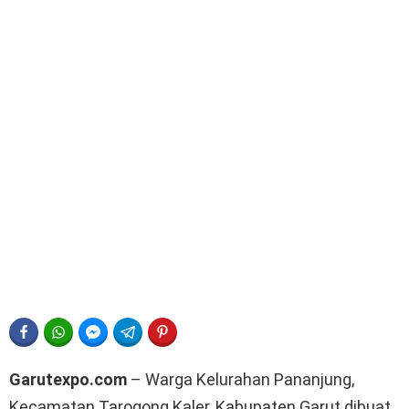
FACEBOOK
WHATSAPP
FACEBOOK MESSENGER
TELEGRAM
PINTEREST
Garutexpo.com
– Warga Kelurahan Pananjung,
Kecamatan Tarogong Kaler, Kabupaten Garut dibuat