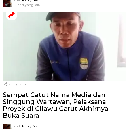
oleh
Kang Zey
2 hari yang lalu
2
Bagikan
Sempat Catut Nama Media dan
Singgung Wartawan, Pelaksana
Proyek di Cilawu Garut Akhirnya
Buka Suara
oleh
Kang Zey