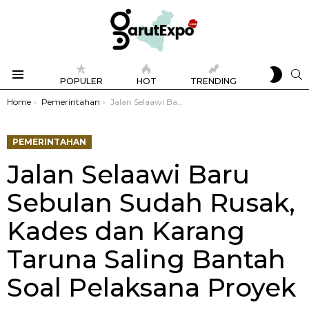
SWIT
S
POPULER
HOT
TRENDING
SKIN
Menu
You are here:
Home
Pemerintahan
Jalan Selaawi Baru Sebulan Sudah Rusak, Kades dan Karang Taruna Saling Bantah Soal Pelaksana Proyek
PEMERINTAHAN
Jalan Selaawi Baru
Sebulan Sudah Rusak,
Kades dan Karang
Taruna Saling Bantah
Soal Pelaksana Proyek