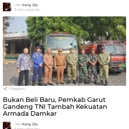
oleh
Kang Zey
3 hari yang lalu
1
Bagikan
Bukan Beli Baru, Pemkab Garut
Gandeng TNI Tambah Kekuatan
Armada Damkar
oleh
Kang Zey
5 hari yang lalu