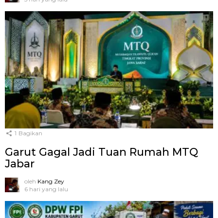
1
Bagikan
Garut Gagal Jadi Tuan Rumah MTQ
Jabar
oleh
Kang Zey
6 hari yang lalu