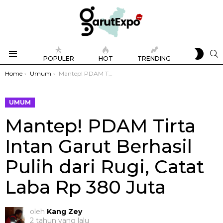
SWIT
S
POPULER
HOT
TRENDING
SKIN
Menu
You are here:
Home
Umum
Mantep! PDAM Tirta Intan Garut Berhasil Pulih dari Rugi, Catat Laba Rp 380 Juta
UMUM
Mantep! PDAM Tirta
Intan Garut Berhasil
Pulih dari Rugi, Catat
Laba Rp 380 Juta
oleh
Kang Zey
2 tahun yang lalu