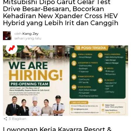
Mitsubishi Dipo Garut Gelar Test
Drive Besar-Besaran, Bocorkan
Kehadiran New Xpander Cross HEV
Hybrid yang Lebih Irit dan Canggih
oleh
Kang Zey
sehari yang lalu
3
Bagikan
Lowongan Kerja Kayarra Resort &