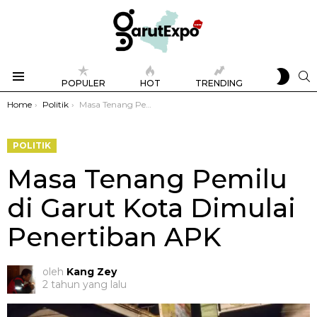
SWIT
S
POPULER
HOT
TRENDING
SKIN
Menu
You are here:
Home
Politik
Masa Tenang Pemilu di Garut Kota Dimulai Penertiban APK
POLITIK
Masa Tenang Pemilu
di Garut Kota Dimulai
Penertiban APK
oleh
Kang Zey
2 tahun yang lalu