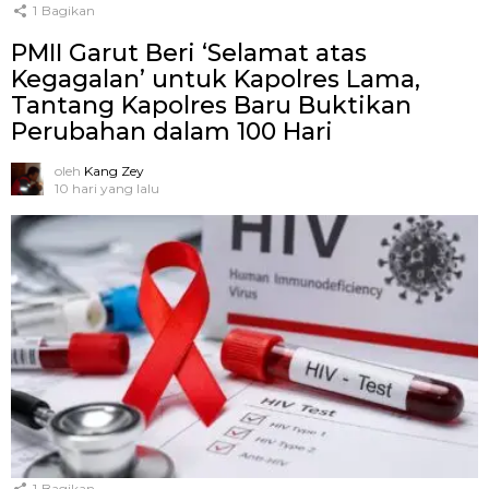
1
Bagikan
PMII Garut Beri ‘Selamat atas
Kegagalan’ untuk Kapolres Lama,
Tantang Kapolres Baru Buktikan
Perubahan dalam 100 Hari
oleh
Kang Zey
10 hari yang lalu
1
Bagikan