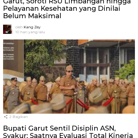
Garut, Soroti RSU Limbangan hingga
Pelayanan Kesehatan yang Dinilai
Belum Maksimal
oleh
Kang Zey
10 hari yang lalu
2
Bagikan
Bupati Garut Sentil Disiplin ASN,
Syakur: Saatnya Evaluasi Total Kinerja