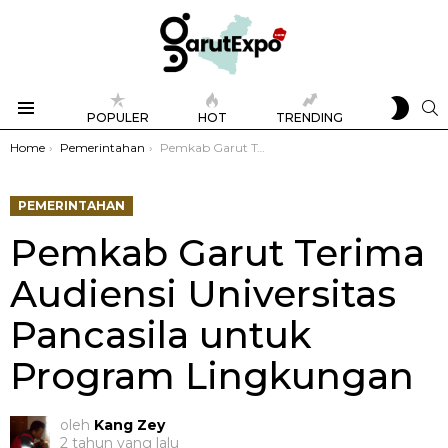
SWIT
S
POPULER
HOT
TRENDING
SKIN
Menu
You are here:
Home
Pemerintahan
Pemkab Garut Terima Audiensi Universitas Pancasila untuk Program Lingkungan
PEMERINTAHAN
Pemkab Garut Terima
Audiensi Universitas
Pancasila untuk
Program Lingkungan
oleh
Kang Zey
2 tahun yang lalu