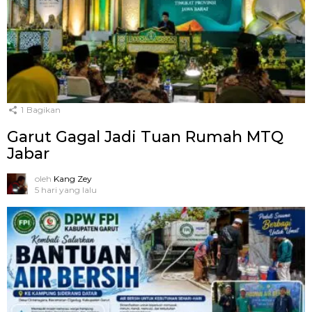
1
Bagikan
Garut Gagal Jadi Tuan Rumah MTQ
Jabar
oleh
Kang Zey
5 hari yang lalu