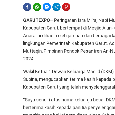
FACEBOOK
WHATSAPP
FACEBOOK MESSENGER
TELEGRAM
PINTEREST
GARUTEXPO
– Peringatan Isra Mi’raj Nabi 
Kabupaten Garut, bertempat di Mesjid Alun-
Acara ini dihadiri oleh jamaah dari berbagai
lingkungan Pemerintah Kabupaten Garut. Acar
Muttaqin, Pimpinan Pondok Pesantren An-Nur
2024
Wakil Ketua 1 Dewan Keluarga Masjid (DKM
Supina, mengucapkan terima kasih kepada p
Kabupaten Garut yang telah menyelenggaraka
“Saya sendiri atas nama keluarga besar DK
berterima kasih kepada panitia penyelenggara 