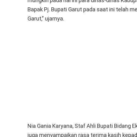
mungkin pada hal ini para dinas-dinas Kabu
Bapak Pj. Bupati Garut pada saat ini telah m
Garut,” ujarnya.
Nia Gania Karyana, Staf Ahli Bupati Bidang
juga menyampaikan rasa terima kasih kepad