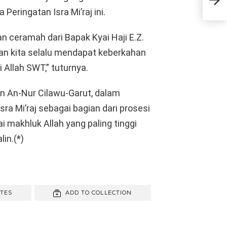
Keca
Peringatan Isra Mi’raj ini.
n ceramah dari Bapak Kyai Haji E.Z.
n kita selalu mendapat keberkahan
 Allah SWT,” tuturnya.
n An-Nur Cilawu-Garut, dalam
ra Mi’raj sebagai bagian dari prosesi
akhluk Allah yang paling tinggi
in.(*)
ITES
ADD TO COLLECTION