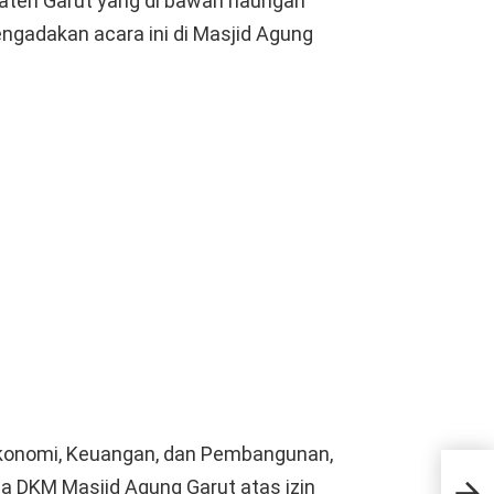
paten Garut yang di bawah naungan
engadakan acara ini di Masjid Agung
 Ekonomi, Keuangan, dan Pembangunan,
11 
a DKM Masjid Agung Garut atas izin
Efek