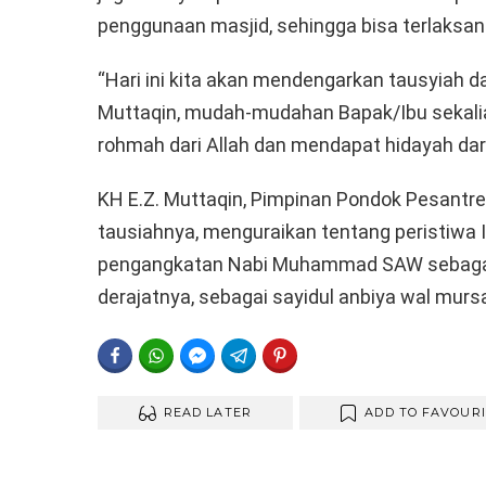
penggunaan masjid, sehingga bisa terlaksana 
“Hari ini kita akan mendengarkan tausyiah da
Muttaqin, mudah-mudahan Bapak/Ibu sekalia
rohmah dari Allah dan mendapat hidayah dari
KH E.Z. Muttaqin, Pimpinan Pondok Pesantre
tausiahnya, menguraikan tentang peristiwa Is
pengangkatan Nabi Muhammad SAW sebagai m
derajatnya, sebagai sayidul anbiya wal mursal
FACEBOOK
WHATSAPP
FACEBOOK MESSENGER
TELEGRAM
PINTEREST
READ LATER
ADD TO FAVOUR