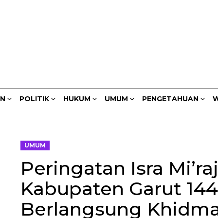
AN
POLITIK
HUKUM
UMUM
PENGETAHUAN
W
UMUM
Peringatan Isra Mi’ra
Kabupaten Garut 1445
Berlangsung Khidma