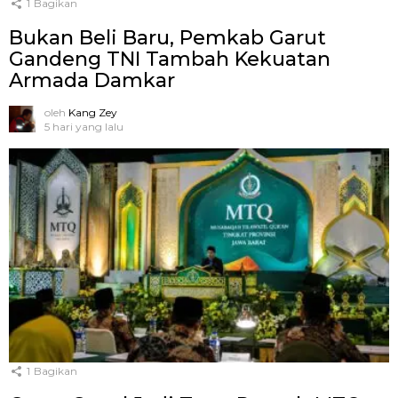
1
Bagikan
Bukan Beli Baru, Pemkab Garut
Gandeng TNI Tambah Kekuatan
Armada Damkar
oleh
Kang Zey
5 hari yang lalu
1
Bagikan