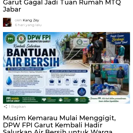
Garut Gagal Jadi Tuan Rumah MTQ
Jabar
oleh
Kang Zey
6 hari yang lalu
1
Bagikan
Musim Kemarau Mulai Menggigit,
DPW FPI Garut Kembali Hadir
Salurkan Air Bersih untuk Warga