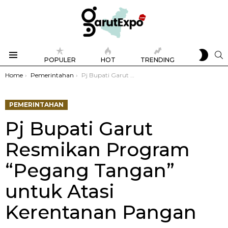
SWIT
S
POPULER
HOT
TRENDING
SKIN
Menu
You are here:
Home
Pemerintahan
Pj Bupati Garut Resmikan Program “Pegang Tangan” untuk Atasi Kerentanan Pangan
PEMERINTAHAN
Pj Bupati Garut
Resmikan Program
“Pegang Tangan”
untuk Atasi
Kerentanan Pangan