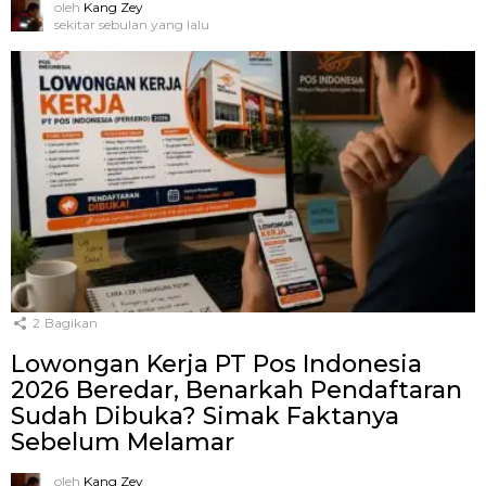
oleh
Kang Zey
sekitar sebulan yang lalu
2
Bagikan
Lowongan Kerja PT Pos Indonesia
2026 Beredar, Benarkah Pendaftaran
Sudah Dibuka? Simak Faktanya
Sebelum Melamar
oleh
Kang Zey