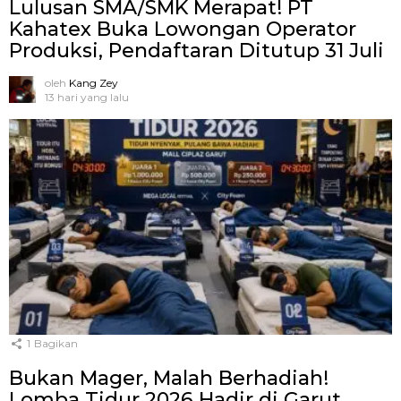
Lulusan SMA/SMK Merapat! PT
Kahatex Buka Lowongan Operator
Produksi, Pendaftaran Ditutup 31 Juli
oleh
Kang Zey
13 hari yang lalu
1
Bagikan
Bukan Mager, Malah Berhadiah!
Lomba Tidur 2026 Hadir di Garut,