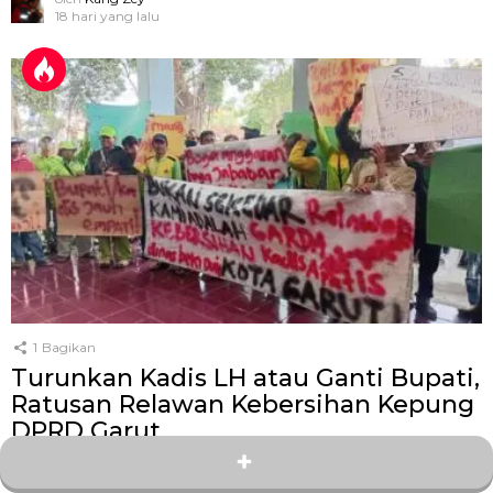
18 hari yang lalu
1
Bagikan
Turunkan Kadis LH atau Ganti Bupati,
Ratusan Relawan Kebersihan Kepung
DPRD Garut
oleh
Kang Zey
25 hari yang lalu