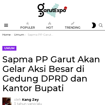
SWIT
S
POPULER
HOT
TRENDING
SKIN
Menu
You are here:
Home
Umum
Sapma PP Garut Akan Gelar Aksi Besar di Gedung DPRD dan Kantor Bupati
UMUM
Sapma PP Garut Akan
Gelar Aksi Besar di
Gedung DPRD dan
Kantor Bupati
oleh
Kang Zey
3 tahun yang lalu