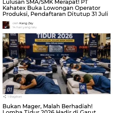
Lulusan SMA/SMK Merapat! PT
Kahatex Buka Lowongan Operator
Produksi, Pendaftaran Ditutup 31 Juli
oleh
Kang Zey
14 hari yang lalu
1
Bagikan
Bukan Mager, Malah Berhadiah!
Lomba Tidur 2026 Hadir di Garut,