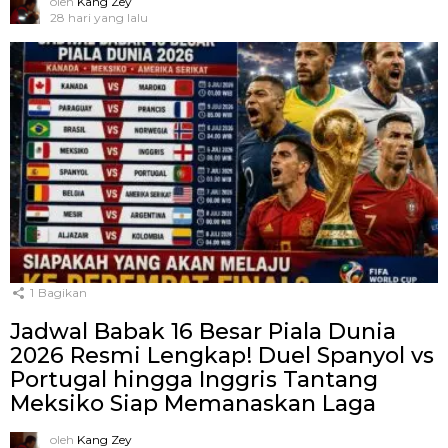
oleh
Kang Zey
28 hari yang lalu
1
Bagikan
Jadwal Babak 16 Besar Piala Dunia
2026 Resmi Lengkap! Duel Spanyol vs
Portugal hingga Inggris Tantang
Meksiko Siap Memanaskan Laga
oleh
Kang Zey