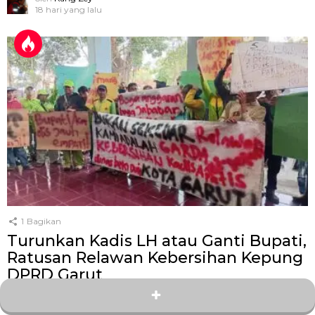
18 hari yang lalu
1
Bagikan
Turunkan Kadis LH atau Ganti Bupati,
Ratusan Relawan Kebersihan Kepung
DPRD Garut
oleh
Kang Zey
25 hari yang lalu