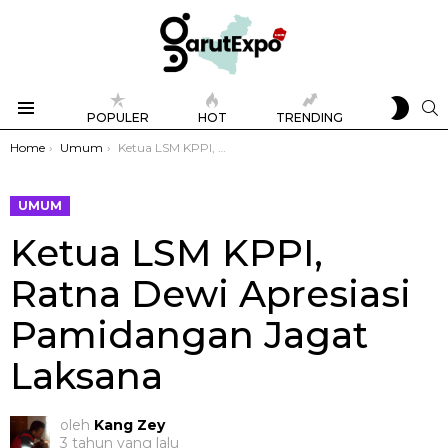
SWIT
S
POPULER
HOT
TRENDING
SKIN
Menu
You are here:
Home
Umum
Ketua LSM KPPI, Ratna Dewi Apresiasi Pamidangan Jagat Laksana
UMUM
Ketua LSM KPPI,
Ratna Dewi Apresiasi
Pamidangan Jagat
Laksana
oleh
Kang Zey
3 tahun yang lalu