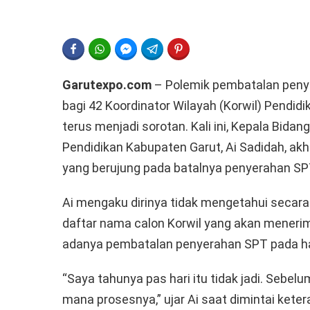
FACEBOOK
WHATSAPP
FACEBOOK MESSENGER
TELEGRAM
PINTEREST
Garutexpo.com
– Polemik pembatalan penye
bagi 42 Koordinator Wilayah (Korwil) Pendi
terus menjadi sorotan. Kali ini, Kepala Bidan
Pendidikan Kabupaten Garut, Ai Sadidah, akh
yang berujung pada batalnya penyerahan SP
Ai mengaku dirinya tidak mengetahui secar
daftar nama calon Korwil yang akan menerim
adanya pembatalan penyerahan SPT pada har
“Saya tahunya pas hari itu tidak jadi. Sebe
mana prosesnya,” ujar Ai saat dimintai kete