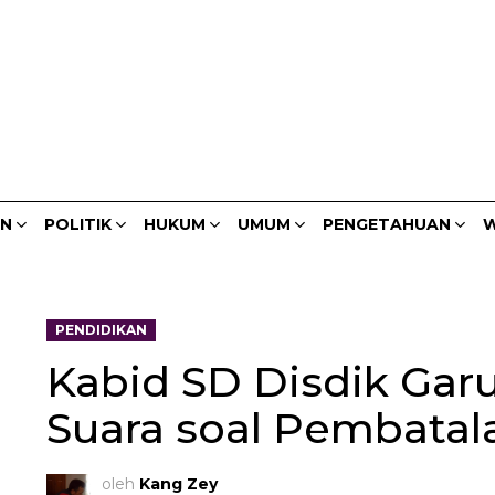
AN
POLITIK
HUKUM
UMUM
PENGETAHUAN
W
PENDIDIKAN
Kabid SD Disdik Gar
Suara soal Pembatal
oleh
Kang Zey