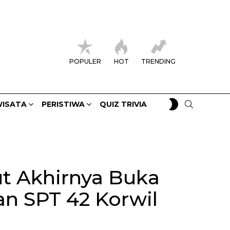
POPULER
HOT
TRENDING
SWITCH
SEARCH
ISATA
PERISTIWA
QUIZ TRIVIA
SKIN
ut Akhirnya Buka
an SPT 42 Korwil