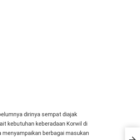
elumnya dirinya sempat diajak
kait kebutuhan keberadaan Korwil di
Kab
 ia menyampaikan berbagai masukan
Sek