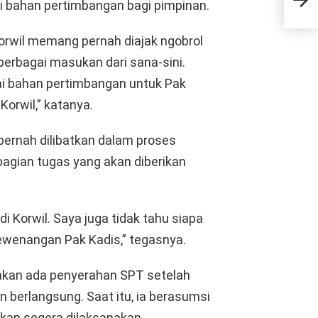
Jam
ai bahan pertimbangan bagi pimpinan.
Diev
rwil memang pernah diajak ngobrol
berbagai masukan dari sana-sini.
i bahan pertimbangan untuk Pak
Korwil,” katanya.
pernah dilibatkan dalam proses
gian tugas yang akan diberikan
i Korwil. Saya juga tidak tahu siapa
kewenangan Pak Kadis,” tegasnya.
 akan ada penyerahan SPT setelah
berlangsung. Saat itu, ia berasumsi
kan segera dilaksanakan.