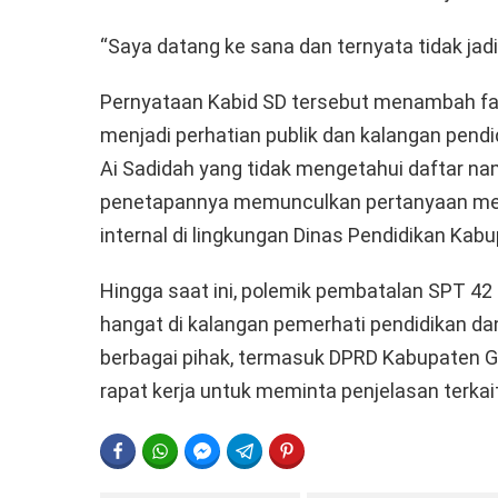
“Saya datang ke sana dan ternyata tidak jad
Pernyataan Kabid SD tersebut menambah fak
menjadi perhatian publik dan kalangan pend
Ai Sadidah yang tidak mengetahui daftar n
penetapannya memunculkan pertanyaan me
internal di lingkungan Dinas Pendidikan Kab
Hingga saat ini, polemik pembatalan SPT 42
hangat di kalangan pemerhati pendidikan da
berbagai pihak, termasuk DPRD Kabupaten 
rapat kerja untuk meminta penjelasan terkait
FACEBOOK
WHATSAPP
FACEBOOK MESSENGER
TELEGRAM
PINTEREST