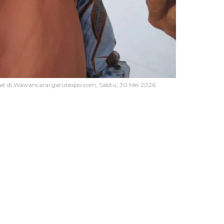
aat di Wawancarai garutexpo.com, Sabtu, 30 Mei 2026.