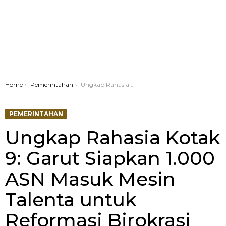
You are here:
Home
Pemerintahan
Ungkap Rahasia Kotak 9: Garut Siapkan 1.000 ASN Masuk Mesin Talenta untuk Reformasi Birokrasi 2025
PEMERINTAHAN
Ungkap Rahasia Kotak
9: Garut Siapkan 1.000
ASN Masuk Mesin
Talenta untuk
Reformasi Birokrasi