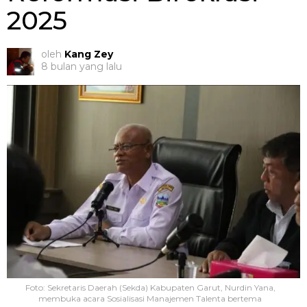
2025
oleh
Kang Zey
8 bulan yang lalu
Foto: Sekretaris Daerah (Sekda) Kabupaten Garut, Nurdin Yana,
membuka acara Sosialisasi Manajemen Talenta bertema