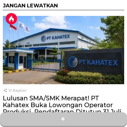
JANGAN LEWATKAN
12
Bagikan
Lulusan SMA/SMK Merapat! PT
Kahatex Buka Lowongan Operator
Produksi, Pendaftaran Ditutup 31 Juli
oleh
Kang Zey
15 hari yang lalu