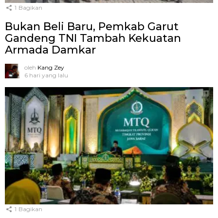
1
Bagikan
Bukan Beli Baru, Pemkab Garut
Gandeng TNI Tambah Kekuatan
Armada Damkar
oleh
Kang Zey
6 hari yang lalu
1
Bagikan