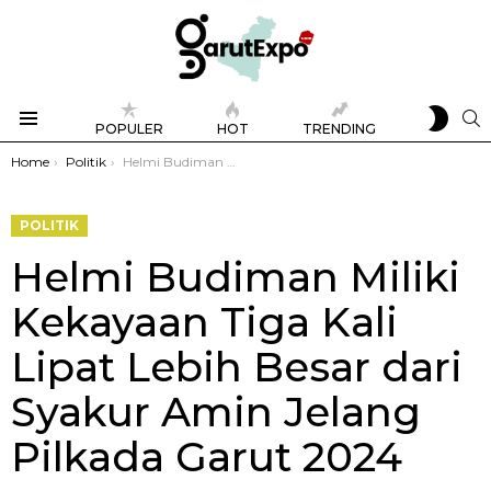
SWIT
S
POPULER
HOT
TRENDING
SKIN
Menu
You are here:
Home
Politik
Helmi Budiman Miliki Kekayaan Tiga Kali Lipat Lebih Besar dari Syakur Amin Jelang Pilkada Garut 2024
POLITIK
Helmi Budiman Miliki
Kekayaan Tiga Kali
Lipat Lebih Besar dari
Syakur Amin Jelang
Pilkada Garut 2024