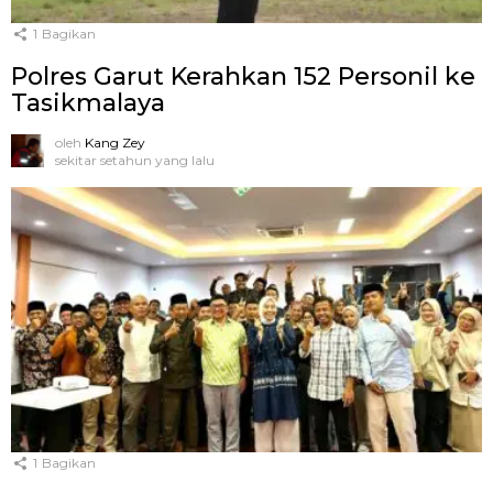
1
Bagikan
Polres Garut Kerahkan 152 Personil ke
Tasikmalaya
oleh
Kang Zey
sekitar setahun yang lalu
1
Bagikan