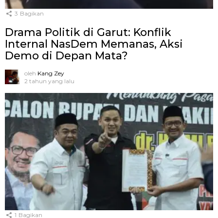
3
Bagikan
Drama Politik di Garut: Konflik
Internal NasDem Memanas, Aksi
Demo di Depan Mata?
oleh
Kang Zey
2 tahun yang lalu
1
Bagikan