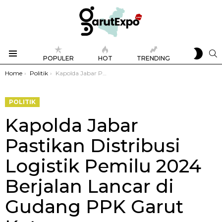
SWIT
S
POPULER
HOT
TRENDING
SKIN
Menu
You are here:
Home
Politik
Kapolda Jabar Pastikan Distribusi Logistik Pemilu 2024 Berjalan Lancar di Gudang PPK Garut Kota
POLITIK
Kapolda Jabar
Pastikan Distribusi
Logistik Pemilu 2024
Berjalan Lancar di
Gudang PPK Garut