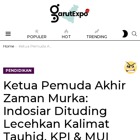
SWIT
S
POPULER
HOT
TRENDING
SKIN
Menu
You are here:
Home
Ketua Pemuda Akhir Zaman Murka: Indosiar Dituding Lecehkan Kalimat Tauhid, KPI & MUI Diminta Turun Tangan
PENDIDIKAN
Ketua Pemuda Akhir
Zaman Murka:
Indosiar Dituding
Lecehkan Kalimat
Tauhid, KPI & MUI