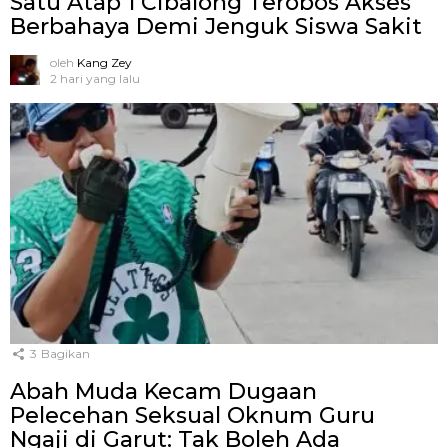
Satu Atap 1 Cibalong Terobos Akses
Berbahaya Demi Jenguk Siswa Sakit
oleh
Kang Zey
2 hari yang lalu
3
Bagikan
Abah Muda Kecam Dugaan
Pelecehan Seksual Oknum Guru
Ngaji di Garut: Tak Boleh Ada