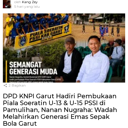
oleh
Kang Zey
5 hari yang lalu
2
Bagikan
DPD KNPI Garut Hadiri Pembukaan
Piala Soeratin U-13 & U-15 PSSI di
Pamulihan, Nanan Nugraha: Wadah
Melahirkan Generasi Emas Sepak
Bola Garut