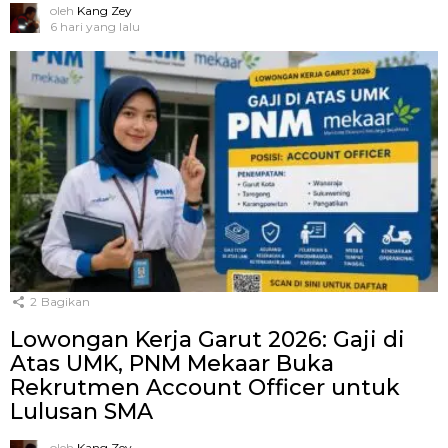
oleh
Kang Zey
6 hari yang lalu
2
Bagikan
Lowongan Kerja Garut 2026: Gaji di
Atas UMK, PNM Mekaar Buka
Rekrutmen Account Officer untuk
Lulusan SMA
oleh
Kang Zey