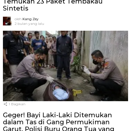
Temukan 23 Paket Tembakau
Sintetis
oleh
Kang Zey
2 bulan yang lalu
1
Bagikan
Geger! Bayi Laki-Laki Ditemukan
dalam Tas di Gang Permukiman
Garut, Polisi Buru Orang Tua yang