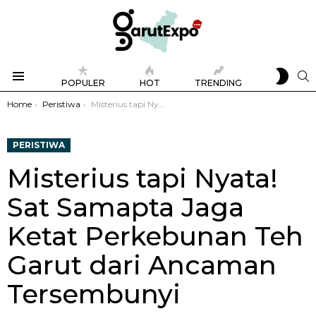
SWIT
S
POPULER
HOT
TRENDING
SKIN
Menu
You are here:
Home
Peristiwa
Misterius tapi Nyata! Sat Samapta Jaga Ketat Perkebunan Teh Garut dari Ancaman Tersembunyi
PERISTIWA
Misterius tapi Nyata!
Sat Samapta Jaga
Ketat Perkebunan Teh
Garut dari Ancaman
Tersembunyi