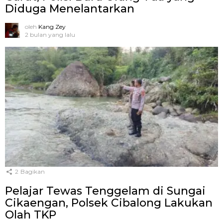
Diduga Menelantarkan
oleh
Kang Zey
2 bulan yang lalu
2
Bagikan
Pelajar Tewas Tenggelam di Sungai
Cikaengan, Polsek Cibalong Lakukan
Olah TKP