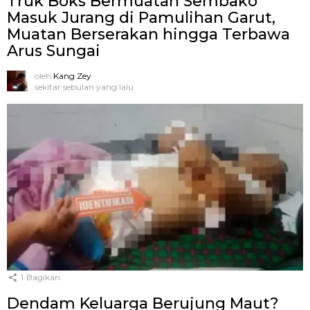
Truk Boks Bermuatan Sembako
Masuk Jurang di Pamulihan Garut,
Muatan Berserakan hingga Terbawa
Arus Sungai
oleh
Kang Zey
sekitar sebulan yang lalu
1
Bagikan
Dendam Keluarga Berujung Maut?