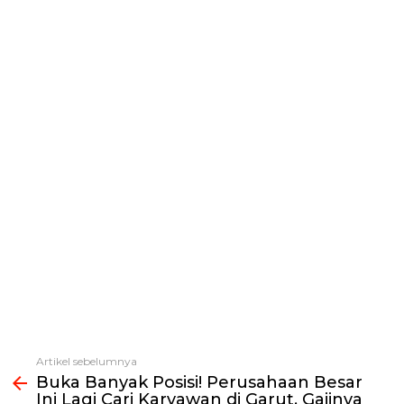
Artikel sebelumnya
Lihat
Buka Banyak Posisi! Perusahaan Besar
selengkapnya
Ini Lagi Cari Karyawan di Garut, Gajinya