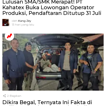
Lulusan SMA/SMK Merapat! PT
Kahatex Buka Lowongan Operator
Produksi, Pendaftaran Ditutup 31 Juli
oleh
Kang Zey
13 hari yang lalu
2
Bagikan
Dikira Begal, Ternyata Ini Fakta di