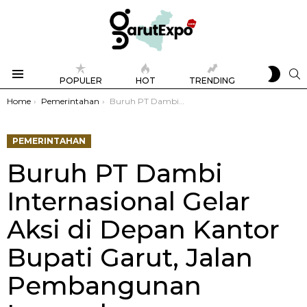
SWIT
S
POPULER
HOT
TRENDING
SKIN
Menu
You are here:
Home
Pemerintahan
Buruh PT Dambi Internasional Gelar Aksi di Depan Kantor Bupati Garut, Jalan Pembangunan Lumpuh
PEMERINTAHAN
Buruh PT Dambi
Internasional Gelar
Aksi di Depan Kantor
Bupati Garut, Jalan
Pembangunan