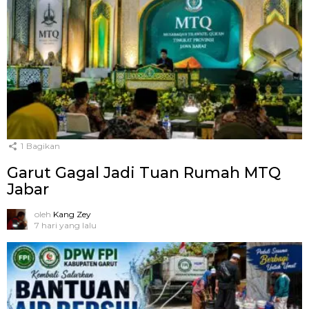
1
Bagikan
Garut Gagal Jadi Tuan Rumah MTQ
Jabar
oleh
Kang Zey
7 hari yang lalu