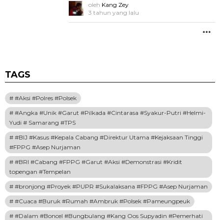
oleh
Kang Zey
3 tahun yang lalu
M
TAGS
#Aksi #Polres #Polsek
#Angka #Unik #Garut #Pilkada #Cintarasa #Syakur-Putri #Helmi-
Yudi # Samarang #TPS
#BIJ #Kasus #Kepala Cabang #Direktur Utama #Kejaksaan Tinggi
#FPPG #Asep Nurjaman
#BRI #Cabang #FPPG #Garut #Aksi #Demonstrasi #Kridit
topengan #Tempelan
#bronjong #Proyek #PUPR #Sukalaksana #FPPG #Asep Nurjaman
#Cuaca #Buruk #Rumah #Ambruk #Polsek #Pameungpeuk
#Dalam #Boncel #Bungbulang #Kang Oos Supyadin #Pemerhati