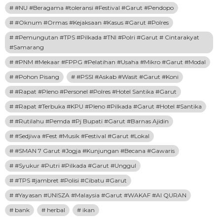
#NU #Beragama #toleransi #Festival #Garut #Pendopo
#Oknum #Ormas #Kejaksaan #Kasus #Garut #Polres
#Pemungutan #TPS #Pilkada #TNI #Polri #Garut # Cintarakyat
#Samarang
#PNM #Mekaar #FPPG #Pelatihan #Usaha #Mikro #Garut #Modal
#Pohon Pisang
#PSSI #Askab #Wasit #Garut #Koni
#Rapat #Pleno #Personel #Polres #Hotel Santika #Garut
#Rapat #Terbuka #KPU #Pleno #Pilkada #Garut #Hotel #Santika
#Rutilahu #Pemda #Pj Bupati #Garut #Barnas Ajidin
#Sedjiwa #Fest #Musik #Festival #Garut #Lokal
#SMAN 7 Garut #Jogja #Kunjungan #Becana #Gawaris
#Syukur #Putri #Pilkada #Garut #Unggul
#TPS #jambret #Polisi #Cibatu #Garut
#Yayasan #UNISZA #Malaysia #Garut #WAKAF #Al QURAN
bank
herbal
ikan