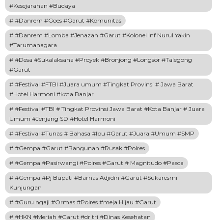
#Kesejarahan #Budaya
#Danrem #Goes #Garut #Komunitas
#Danrem #Lomba #Jenazah #Garut #Kolonel Inf Nurul Yakin
#Tarumanagara
#Desa #Sukalaksana #Proyek #Bronjong #Longsor #Talegong
#Garut
#Festival #FTBI #Juara umum #Tingkat Provinsi # Jawa Barat
#Hotel Harmoni #kota Banjar
#Festival #TBI # Tingkat Provinsi Jawa Barat #Kota Banjar # Juara
Umum #Jenjang SD #Hotel Harmoni
#Festival #Tunas # Bahasa #Ibu #Garut #Juara #Umum #SMP
#Gempa #Garut #Bangunan #Rusak #Polres
#Gempa #Pasirwangi #Polres #Garut # Magnitudo #Pasca
#Gempa #Pj Bupati #Barnas Adjidin #Garut #Sukaresmi
Kunjungan
#Guru ngaji #Ormas #Polres #meja Hijau #Garut
#HKN #Meriah #Garut #dr tri #Dinas Kesehatan