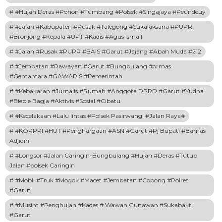
#Hujan Deras #Pohon #Tumbang #Polsek #Singajaya #Peundeuy
#Jalan #Kabupaten #Rusak #Talegong #Sukalaksana #PUPR
#Bronjong #Kepala #UPT #Kadis #Agus Ismail
#Jalan #Rusak #PUPR #BAIS #Garut #Jajang #Abah Muda #212
#Jembatan #Rawayan #Garut #Bungbulang #ormas
#Gemantara #GAWARIS #Pemerintah
#Kebakaran #Jurnalis #Rumah #Anggota DPRD #Garut #Yudha
#Biebie Bagja #Aktivis #Sosial #Cibatu
#Kecelakaan #Lalu lintas #Polsek Pasirwangi #Jalan Raya#
#KORPRI #HUT #Penghargaan #ASN #Garut #Pj Bupati #Barnas
Adjidin
#Longsor #Jalan Caringin-Bungbulang #Hujan #Deras #Tutup
Jalan #polsek Caringin
#Mobil #Truk #Mogok #Macet #Jembatan #Copong #Polres
#Garut
#Musim #Penghujan #Kades # Wawan Gunawan #Sukabakti
#Garut