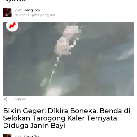
oleh
Kang Zey
sekitar 13 jam yang lalu
1
Bagikan
Bikin Geger! Dikira Boneka, Benda di
Selokan Tarogong Kaler Ternyata
Diduga Janin Bayi
oleh
Kang Zey