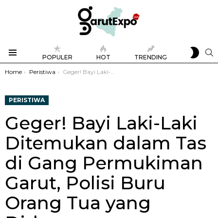
SWIT
S
POPULER
HOT
TRENDING
SKIN
Menu
You are here:
Home
Peristiwa
Geger! Bayi Laki-Laki Ditemukan dalam Tas di Gang Permukiman Garut, Polisi Buru Orang Tua yang Diduga Menelantarkan
PERISTIWA
Geger! Bayi Laki-Laki
Ditemukan dalam Tas
di Gang Permukiman
Garut, Polisi Buru
Orang Tua yang