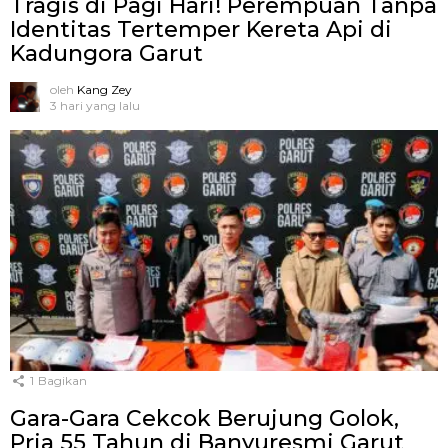
Tragis di Pagi Hari! Perempuan Tanpa
Identitas Tertemper Kereta Api di
Kadungora Garut
oleh
Kang Zey
3 hari yang lalu
1
Bagikan
Gara-Gara Cekcok Berujung Golok,
Pria 55 Tahun di Banyuresmi Garut