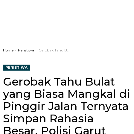
You are here:
Home
Peristiwa
Gerobak Tahu Bulat yang Biasa Mangkal di Pinggir Jalan Ternyata Simpan Rahasia Besar, Polisi Garut Temukan 23 Paket Tembakau Sintetis
PERISTIWA
Gerobak Tahu Bulat
yang Biasa Mangkal di
Pinggir Jalan Ternyata
Simpan Rahasia
Besar, Polisi Garut