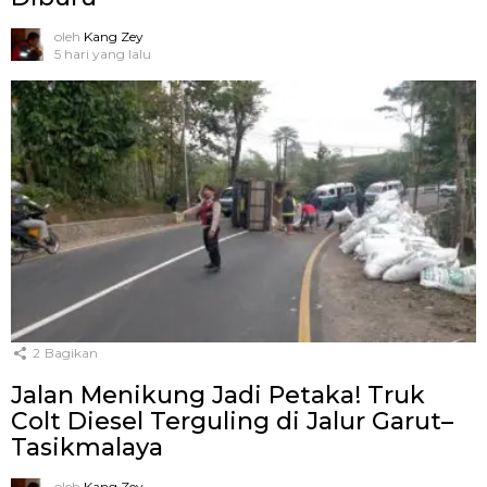
oleh
Kang Zey
5 hari yang lalu
2
Bagikan
Jalan Menikung Jadi Petaka! Truk
Colt Diesel Terguling di Jalur Garut–
Tasikmalaya
oleh
Kang Zey