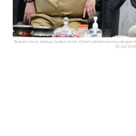
Bupati Garut, Abdusy Syakur Amin, Dalam pertemuannya dengan K
29 Juli 2025