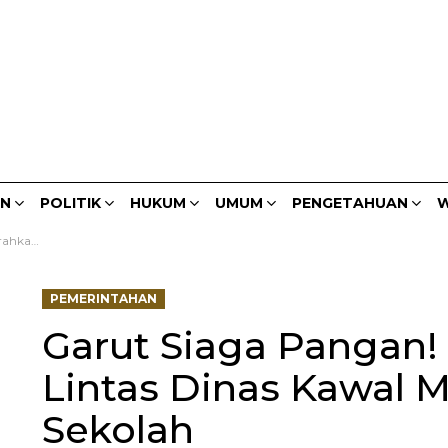
AN
POLITIK
HUKUM
UMUM
PENGETAHUAN
W
swa Sekolah
PEMERINTAHAN
Garut Siaga Pangan!
Lintas Dinas Kawal 
Sekolah