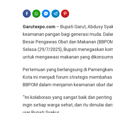
FACEBOOK
WHATSAPP
FACEBOOK MESSENGER
TELEGRAM
PINTEREST
Garutexpo.com
– Bupati Garut, Abdusy Sya
keamanan pangan bagi generasi muda. Dala
Besar Pengawas Obat dan Makanan (BBPOM)
Selasa (29/7/2025), Bupati menegaskan ko
untuk mengawasi makanan yang dikonsumsi s
Pertemuan yang berlangsung di Pamengkang
Kota ini menjadi forum strategis membahas
BBPOM dalam menjamin keamanan obat da
“Ini kolaborasi yang sangat baik dan penti
ingin setiap warga sehat, dan itu dimulai d
ujar Bupati Syakur.