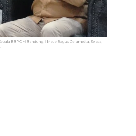
epala BBPOM Bandung, I Made Bagus Gerametta, Selasa,
.