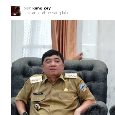
oleh
Kang Zey
sekitar setahun yang lalu