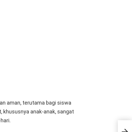
dan aman, terutama bagi siswa
, khususnya anak-anak, sangat
hari.
Poli
Nan