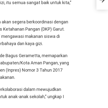
i, itu semua sangat baik untuk kita,”
Pem
n akan segera berkoordinasi dengan
as Ketahanan Pangan (DKP) Garut.
if mengawasi makanan siswa di
rbahaya dan kaya gizi.
Made Bagus Gerametta, memaparkan
 Kabupaten/Kota Aman Pangan, yang
iden (Inpres) Nomor 3 Tahun 2017
akanan.
erkolaborasi dalam mewujudkan
uk anak-anak sekolah,” ungkap I